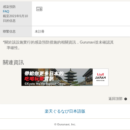
感染預防
FAQ
截至2021年5月10
日的信息
聯繫信息
未註冊
*關於該設施實行的感染預防措施的相關資訊，Gurunavi並未確認其
準確性。
關連資訊
返回頂部
楽天ぐるなび日本語版
© Gurunavi, Inc.