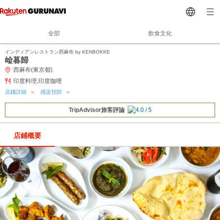
全部
飲食文化
インディアンレストラン西麻布 by KENBOKKE
崄暮歸
西麻布(東京都)
印度料理,印度咖哩
店鋪詳細
感染預防
TripAdvisor旅客評論
店鋪概要