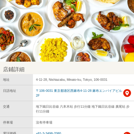
店鋪詳細
地址
4-11-28, Nishiazabu, Minato-ku, Tokyo, 106-0031
日語地址
〒106-0031 東京都港区西麻布4-11-28 麻布エンパイアビル
2F
交通
地下鐵日比谷線 六本木站 步行11分鐘 地下鐵日比谷線 廣尾站 步
行11分鐘
停車場
沒有停車場
電話號碼
+81-3-3498-7080