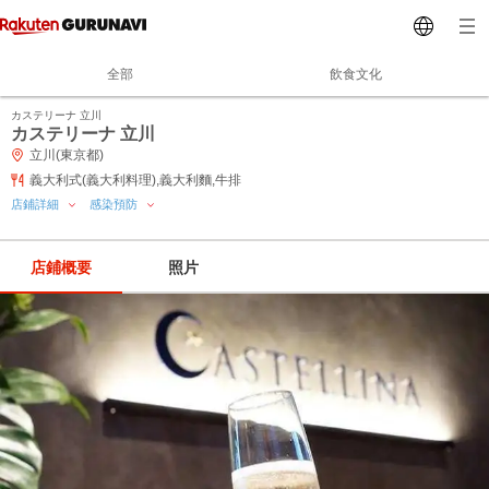
全部
飲食文化
カステリーナ 立川
カステリーナ 立川
立川(東京都)
義大利式(義大利料理),義大利麵,牛排
店鋪詳細
感染預防
店鋪概要
照片