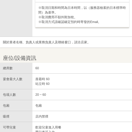
※取消日期和時間為日本時間，以（服務器檢索的日本標準時
間）為基準。
※取消費用不額外附加稅。
※取消方式請確認確定預約時寄發的Email。
關於業者名稱、負責人或業務負責人及聯絡窗口，請洽店家。
座位/設備資訊
總席數
60
宴會最大人數
座着時 60
站立時 60
包場人數
20 ~ 60
包廂
包廂
吸煙
店内禁煙
可帶兒童
歡迎兒童進入用餐