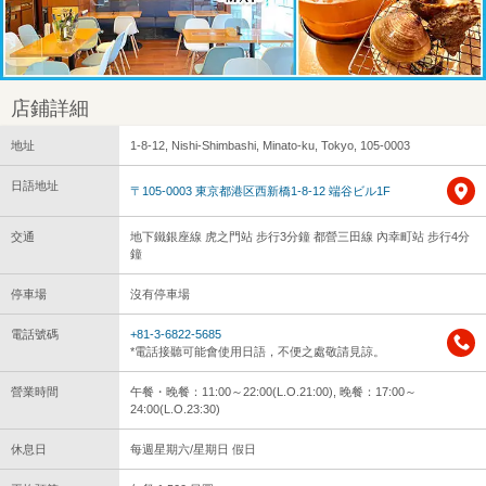
店鋪詳細
地址
1-8-12, Nishi-Shimbashi, Minato-ku, Tokyo, 105-0003
日語地址
〒105-0003 東京都港区西新橋1-8-12 端谷ビル1F
交通
地下鐵銀座線 虎之門站 步行3分鐘 都營三田線 內幸町站 步行4分
鐘
停車場
沒有停車場
電話號碼
+81-3-6822-5685
*電話接聽可能會使用日語，不便之處敬請見諒。
營業時間
午餐・晚餐：11:00～22:00(L.O.21:00), 晚餐：17:00～
24:00(L.O.23:30)
休息日
每週星期六/星期日 假日