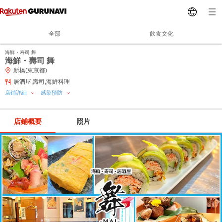
全部
飲食文化
海鮮・寿司 舞
海鮮・壽司 舞
新橋(東京都)
居酒屋,壽司,海鮮料理
店鋪詳細
感染預防
店鋪概要
照片