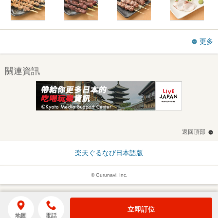
更多
關連資訊
返回頂部
楽天ぐるなび日本語版
© Gurunavi, Inc.
立即訂位
地圖
電話