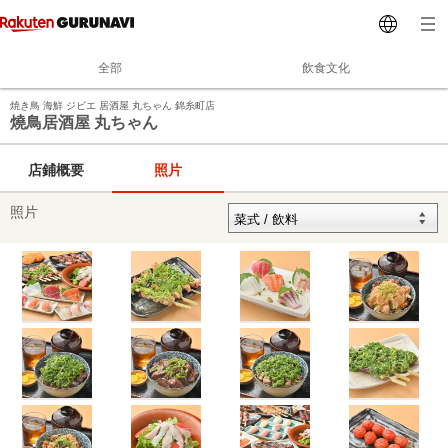
全部
飲食文化
焼き鳥 海鮮 ジビエ 居酒屋 丸ちゃん 錦糸町店
燒鳥居酒屋 丸ちゃん
店鋪概要
照片
照片