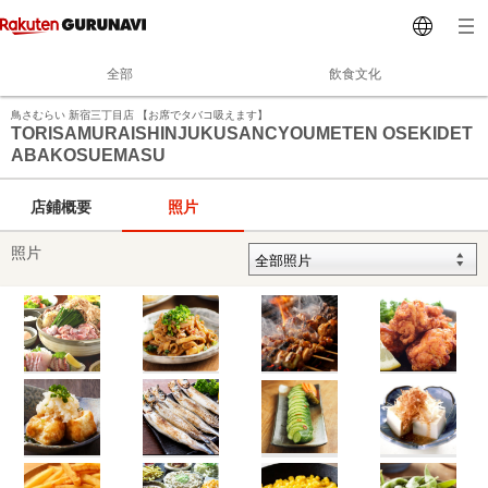
全部
飲食文化
鳥さむらい 新宿三丁目店 【お席でタバコ吸えます】
TORISAMURAISHINJUKUSANCYOUMETEN OSEKIDET
ABAKOSUEMASU
店鋪概要
照片
照片