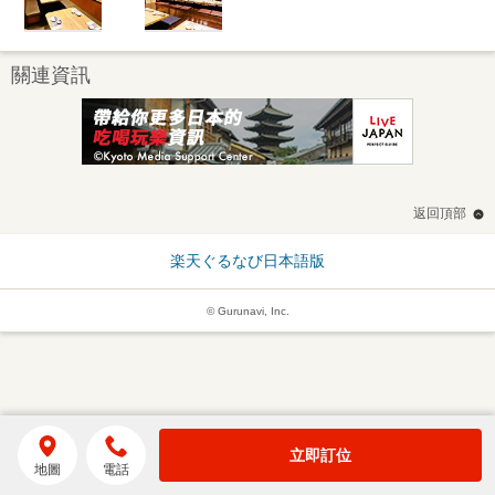
關連資訊
返回頂部
楽天ぐるなび日本語版
© Gurunavi, Inc.
立即訂位
地圖
電話