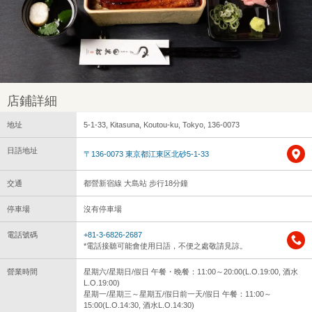
店鋪詳細
地址
5-1-33, Kitasuna, Koutou-ku, Tokyo, 136-0073
日語地址
〒136-0073 東京都江東区北砂5-1-33
交通
都營新宿線 大島站 步行18分鐘
停車場
沒有停車場
電話號碼
+81-3-6826-2687
*電話接聽可能會使用日語，不便之處敬請見諒。
營業時間
星期六/星期日/假日 午餐・晚餐：11:00～20:00(L.O.19:00, 酒水
L.O.19:00)
星期一/星期三～星期五/假日前一天/假日 午餐：11:00～
15:00(L.O.14:30, 酒水L.O.14:30)