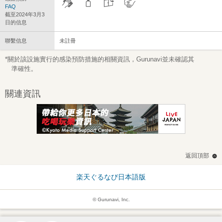
FAQ
截至2024年3月3
日的信息
聯繫信息
未註冊
*關於該設施實行的感染預防措施的相關資訊，Gurunavi並未確認其
準確性。
關連資訊
返回頂部
楽天ぐるなび日本語版
© Gurunavi, Inc.