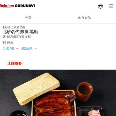
全部
飲食文化
北砂名代 鰻屋 黒船
北砂名代 鰻屋 黑船
船堀/瑞江(東京都)
鰻魚
店鋪詳細
感染預防
店鋪概要