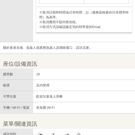
※取消日期和時間為日本時間，以（服務器檢索的日本標準時
間）為基準。
※取消費用不額外附加稅。
※取消方式請確認確定預約時寄發的Email。
關於業者名稱、負責人或業務負責人及聯絡窗口，請洽店家。
座位/設備資訊
總席數
18
吸煙
店内禁煙
可帶兒童
歡迎兒童進入用餐
手機 / Wi-Fi / 電源
有免費 Wi-Fi
菜單/關連資訊
感染預防