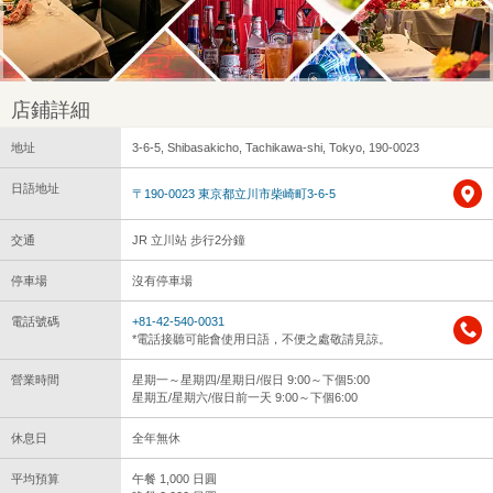
店鋪詳細
地址
3-6-5, Shibasakicho, Tachikawa-shi, Tokyo, 190-0023
日語地址
〒190-0023 東京都立川市柴崎町3-6-5
交通
JR 立川站 步行2分鐘
停車場
沒有停車場
電話號碼
+81-42-540-0031
*電話接聽可能會使用日語，不便之處敬請見諒。
營業時間
星期一～星期四/星期日/假日 9:00～下個5:00
星期五/星期六/假日前一天 9:00～下個6:00
休息日
全年無休
平均預算
午餐 1,000 日圓