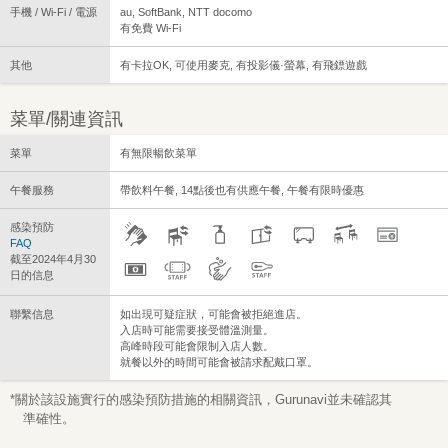
手機 / Wi-Fi / 電源
au, SoftBank, NTT docomo
有免費 Wi-Fi
其他
有卡拉OK, 可使用麥克, 有投影儀·螢幕, 有飛鏢遊戲
菜單/關連資訊
菜單
有無限暢飲菜單
午餐服務
帶飲料午餐, 14點後也有供應午餐, 午餐有限時優惠
感染預防
FAQ
截至2024年4月30
日的信息
聯繫信息
如出現可疑症狀，可能會被拒絕進店。
入店時可能需要接受體溫測量。
高峰時段可能會限制入店人數。
就餐以外的時間可能會被請求配戴口罩。
*關於該設施實行的感染預防措施的相關資訊，Gurunavi並未確認其
準確性。