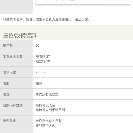
關於業者名稱、負責人或業務負責人及聯絡窗口，請洽店家。
座位/設備資訊
總席數
20
宴會最大人數
座着時 27
站立時 30
包場人數
25 ~ 60
包廂
包廂
吸煙
店內設有吸煙區
殘疾人可對應
輪椅可以入店
輪椅可以利用洗手間
可帶兒童
歡迎兒童進入用餐
嬰兒車可入內