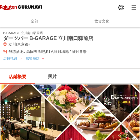
全部
飲食文化
B‐GARAGE 立川南口駅前店
ダーツバー B‐GARAGE 立川南口驛前店
立川(東京都)
飛鏢酒吧 / 高爾夫酒吧,KTV,派對場地 / 派對會場
店鋪詳細
感染預防
店鋪概要
照片