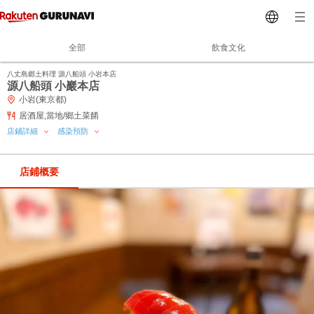
全部
飲食文化
八丈島郷土料理 源八船頭 小岩本店
源八船頭 小巖本店
小岩(東京都)
居酒屋,當地/鄉土菜餚
店鋪詳細
感染預防
店鋪概要