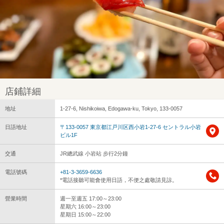
店鋪詳細
地址
1-27-6, Nishikoiwa, Edogawa-ku, Tokyo, 133-0057
日語地址
〒133-0057 東京都江戸川区西小岩1-27-6 セントラル小岩
ビル1F
交通
JR總武線 小岩站 步行2分鐘
電話號碼
+81-3-3659-6636
*電話接聽可能會使用日語，不便之處敬請見諒。
營業時間
週一至週五 17:00～23:00
星期六 16:00～23:00
星期日 15:00～22:00