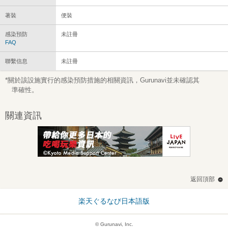
著裝
便裝
感染預防
未註冊
FAQ
聯繫信息
未註冊
*關於該設施實行的感染預防措施的相關資訊，Gurunavi並未確認其
準確性。
關連資訊
返回頂部
楽天ぐるなび日本語版
© Gurunavi, Inc.