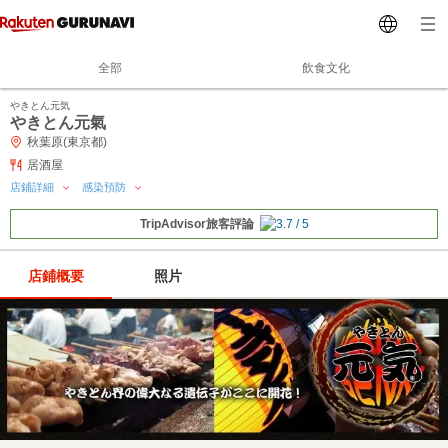
全部
飲食文化
やきとん元気
やきとん元氣
秋葉原(東京都)
居酒屋
店鋪詳細
感染預防
TripAdvisor旅客評論
店鋪概要
照片