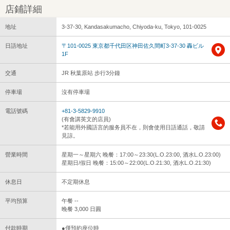
店鋪詳細
地址
3-37-30, Kandasakumacho, Chiyoda-ku, Tokyo, 101-0025
日語地址
〒101-0025 東京都千代田区神田佐久間町3-37-30 轟ビル
1F
交通
JR 秋葉原站 步行3分鐘
停車場
沒有停車場
電話號碼
+81-3-5829-9910
(有會講英文的店員)
*若能用外國語言的服务員不在，則會使用日語通話，敬請
見諒。
營業時間
星期一～星期六 晚餐：17:00～23:30(L.O.23:00, 酒水L.O.23:00)
星期日/假日 晚餐：15:00～22:00(L.O.21:30, 酒水L.O.21:30)
休息日
不定期休息
平均預算
午餐 --
晚餐 3,000 日圓
付款時期
●僅預約座位時