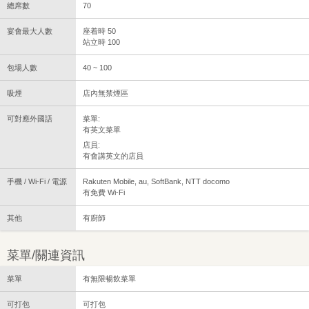
總席數
70
宴會最大人數
座着時 50
站立時 100
包場人數
40 ~ 100
吸煙
店內無禁煙區
可對應外國語
菜單:
有英文菜單
店員:
有會講英文的店員
手機 / Wi-Fi / 電源
Rakuten Mobile, au, SoftBank, NTT docomo
有免費 Wi-Fi
其他
有廚師
菜單/關連資訊
菜單
有無限暢飲菜單
可打包
可打包