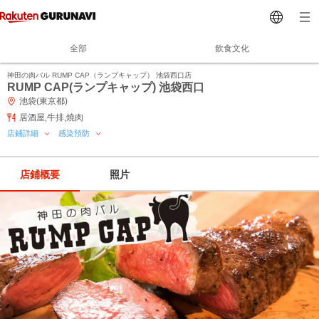
全部
飲食文化
神田の肉バル RUMP CAP（ランプキャップ） 池袋西口店
RUMP CAP(ランプキャップ) 池袋西口
池袋(東京都)
居酒屋,牛排,燒肉
店鋪詳細
感染預防
店鋪概要
照片