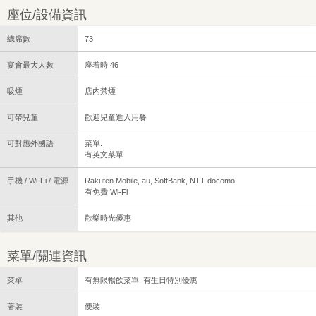
座位/設備資訊
總席數
73
宴會最大人數
座着時 46
吸煙
店内禁煙
可帶兒童
歡迎兒童進入用餐
可對應外國語
菜單:
有英文菜單
手機 / Wi-Fi / 電源
Rakuten Mobile, au, SoftBank, NTT docomo
有免費 Wi-Fi
其他
歡樂時光優惠
菜單/關連資訊
菜單
有無限暢飲菜單, 有生日特別優惠
著裝
便裝