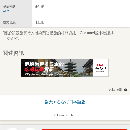
感染預防
未註冊
FAQ
聯繫信息
未註冊
*關於該設施實行的感染預防措施的相關資訊，Gurunavi並未確認其
準確性。
關連資訊
返回頂部
楽天ぐるなび日本語版
© Gurunavi, Inc.