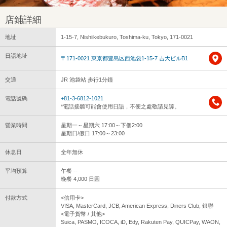
店鋪詳細
地址
1-15-7, Nishiikebukuro, Toshima-ku, Tokyo, 171-0021
日語地址
〒171-0021 東京都豊島区西池袋1-15-7 吉大ビルB1
交通
JR 池袋站 步行1分鐘
電話號碼
+81-3-6812-1021
*電話接聽可能會使用日語，不便之處敬請見諒。
營業時間
星期一～星期六 17:00～下個2:00
星期日/假日 17:00～23:00
休息日
全年無休
平均預算
午餐 --
晚餐 4,000 日圓
付款方式
<信用卡>
VISA, MasterCard, JCB, American Express, Diners Club, 銀聯
<電子貨幣 / 其他>
Suica, PASMO, ICOCA, iD, Edy, Rakuten Pay, QUICPay, WAON,