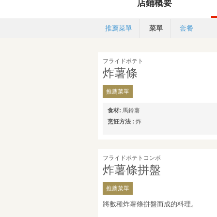
店鋪概要
推薦菜單
菜單
套餐
フライドポテト
炸薯條
推薦菜單
食材:
馬鈴薯
烹飪方法 :
炸
フライドポテトコンボ
炸薯條拼盤
推薦菜單
將數種炸薯條拼盤而成的料理。