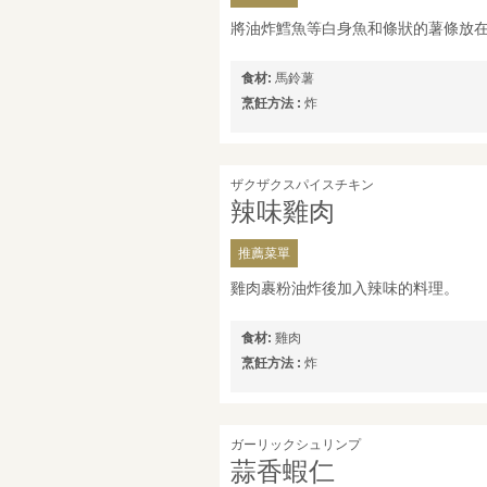
將油炸鱈魚等白身魚和條狀的薯條放
食材:
馬鈴薯
烹飪方法 :
炸
ザクザクスパイスチキン
辣味雞肉
推薦菜單
雞肉裹粉油炸後加入辣味的料理。
食材:
雞肉
烹飪方法 :
炸
ガーリックシュリンプ
蒜香蝦仁