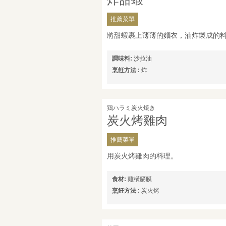
推薦菜單
將甜蝦裹上薄薄的麵衣，油炸製成的
調味料:
沙拉油
烹飪方法 :
炸
鶏ハラミ炭火焼き
炭火烤雞肉
推薦菜單
用炭火烤雞肉的料理。
食材:
雞橫膈膜
烹飪方法 :
炭火烤