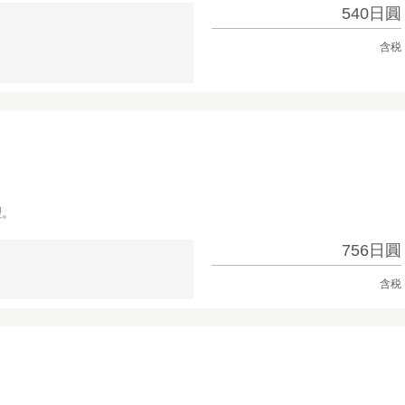
540日圓
含税
理。
756日圓
含税