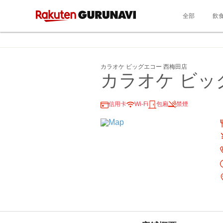
全部
飲
カラオケ ビッグエコー 西梅田店
カラオケ ビッ
信用卡
Wi-Fi
包廂
禁煙