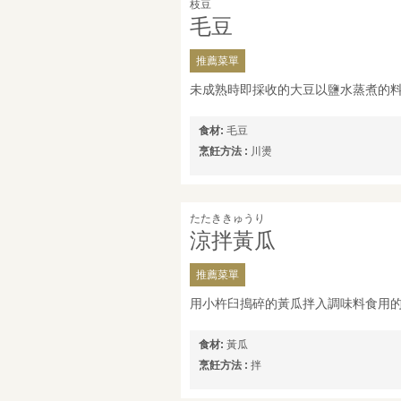
枝豆
毛豆
推薦菜單
未成熟時即採收的大豆以鹽水蒸煮的
食材:
毛豆
烹飪方法 :
川燙
たたききゅうり
涼拌黃瓜
推薦菜單
用小杵臼搗碎的黃瓜拌入調味料食用
食材:
黃瓜
烹飪方法 :
拌