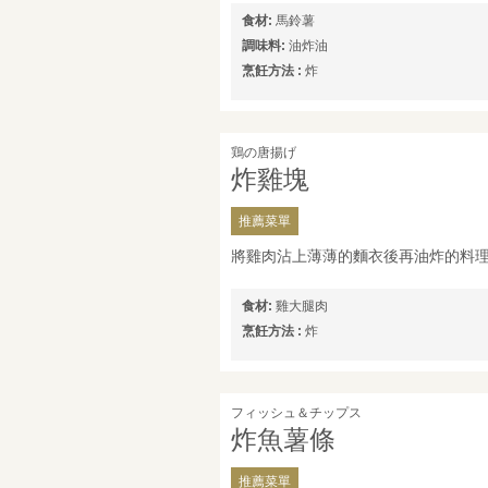
食材:
馬鈴薯
調味料:
油炸油
烹飪方法 :
炸
鶏の唐揚げ
炸雞塊
推薦菜單
將雞肉沾上薄薄的麵衣後再油炸的料
食材:
雞大腿肉
烹飪方法 :
炸
フィッシュ＆チップス
炸魚薯條
推薦菜單