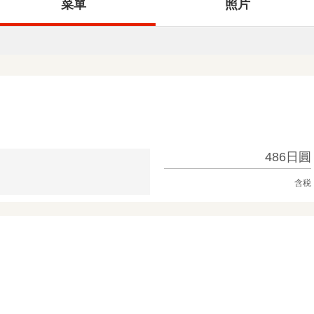
菜單
照片
486日圓
含税