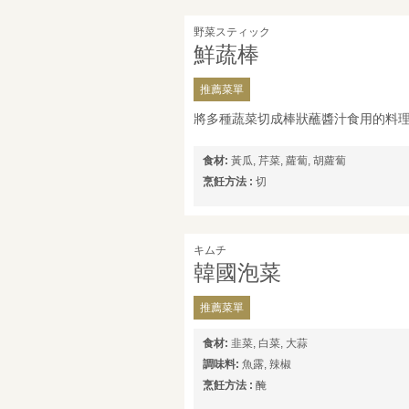
野菜スティック
鮮蔬棒
推薦菜單
將多種蔬菜切成棒狀蘸醬汁食用的料
食材:
黃瓜, 芹菜, 蘿蔔, 胡蘿蔔
烹飪方法 :
切
キムチ
韓國泡菜
推薦菜單
食材:
韭菜, 白菜, 大蒜
調味料:
魚露, 辣椒
烹飪方法 :
醃