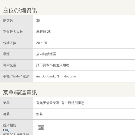
座位/設備資訊
總席數
30
宴會最大人數
座着時 25
包場人數
20 ~ 25
吸煙
店內無禁煙區
可帶兒童
請不要帶小孩進入用餐
手機 / Wi-Fi / 電源
au, SoftBank, NTT docomo
菜單/關連資訊
菜單
有無限暢飲菜單, 有生日特別優惠
著裝
便裝
感染預防
FAQ
截至2021年5月10