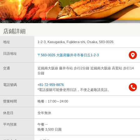
店鋪詳細
地址
1-2-3, Kasugaoka, Fujiidera-shi, Osaka, 583-0026
日語地址
〒583-0026 大阪府藤井寺市春日丘1-2-3
交通
近鐵南大阪線 藤井寺站 步行2分鐘 近鐵南大阪線 高鷲站 步行14
分鐘
電話號碼
+81-72-959-8876
*電話接聽可能會使用日語，不便之處敬請見諒。
營業時間
晚餐：17:00～24:00
休息日
全年無休
平均預算
午餐 --
晚餐 3,500 日圓