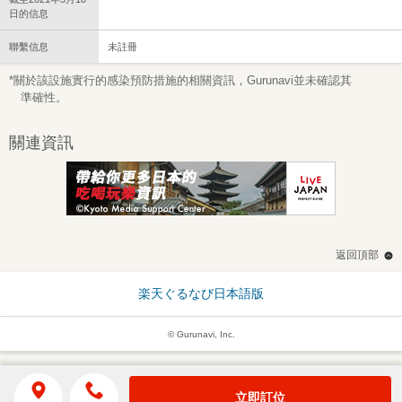
日的信息
聯繫信息
未註冊
*關於該設施實行的感染預防措施的相關資訊，Gurunavi並未確認其
準確性。
關連資訊
返回頂部
楽天ぐるなび日本語版
© Gurunavi, Inc.
立即訂位