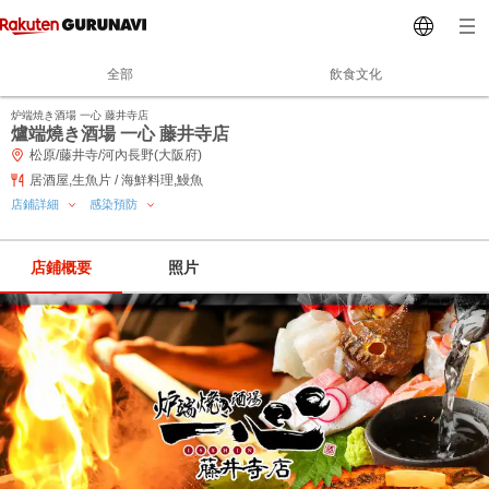
全部
飲食文化
炉端焼き酒場 一心 藤井寺店
爐端燒き酒場 一心 藤井寺店
松原/藤井寺/河內長野(大阪府)
居酒屋,生魚片 / 海鮮料理,鰻魚
店鋪詳細
感染預防
店鋪概要
照片