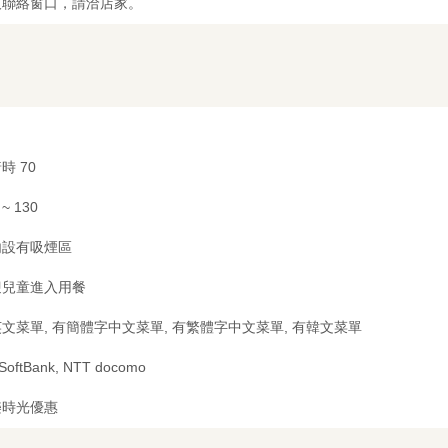
及聯絡窗口，請洽店家。
時 70
 ~ 130
內設有吸煙區
迎兒童進入用餐
文菜單, 有簡體字中文菜單, 有繁體字中文菜單, 有韓文菜單
 SoftBank, NTT docomo
樂時光優惠