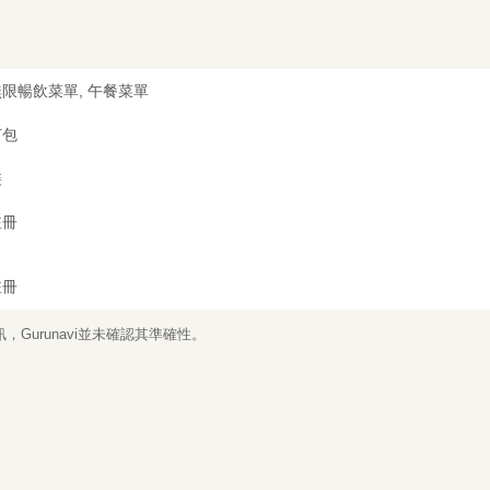
限暢飲菜單, 午餐菜單
打包
裝
註冊
註冊
Gurunavi並未確認其準確性。