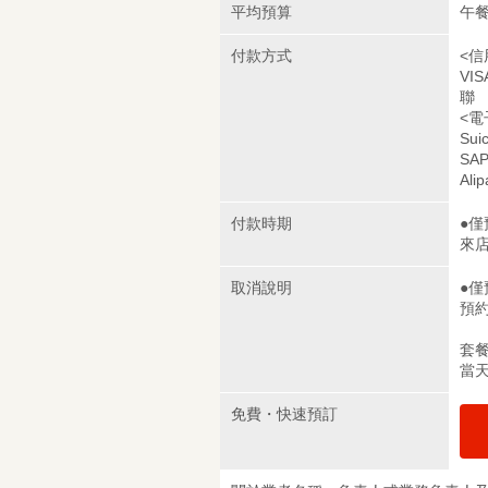
平均預算
午餐
付款方式
<信
VIS
聯
<電
Sui
SAP
Alip
付款時期
●
來
取消說明
●
預
套
當天
免費・快速預訂