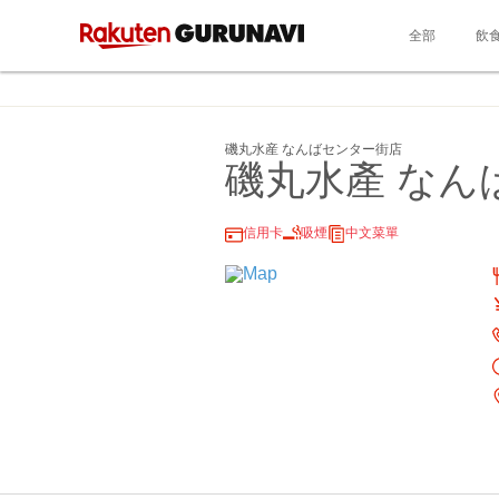
全部
飲
磯丸水産 なんばセンター街店
磯丸水產 なん
信用卡
吸煙
中文菜單