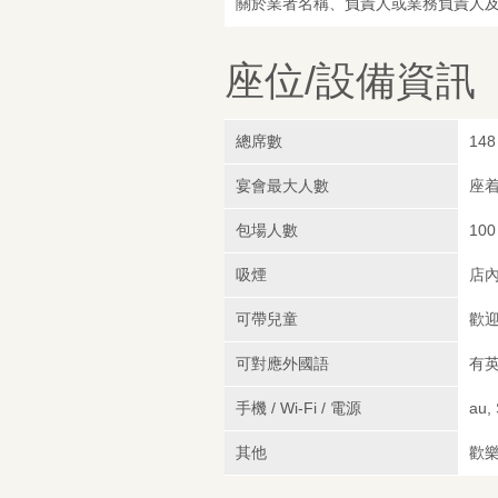
關於業者名稱、負責人或業務負責人
座位/設備資訊
總席數
148
宴會最大人數
座着
包場人數
100
吸煙
店
可帶兒童
歡
可對應外國語
有英
手機 / Wi-Fi / 電源
au,
其他
歡