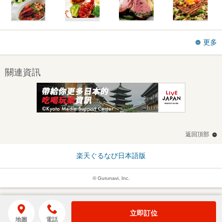
更多
關連資訊
返回頂部
楽天ぐるなび日本語版
© Gurunavi, Inc.
立即訂位
地圖
電話