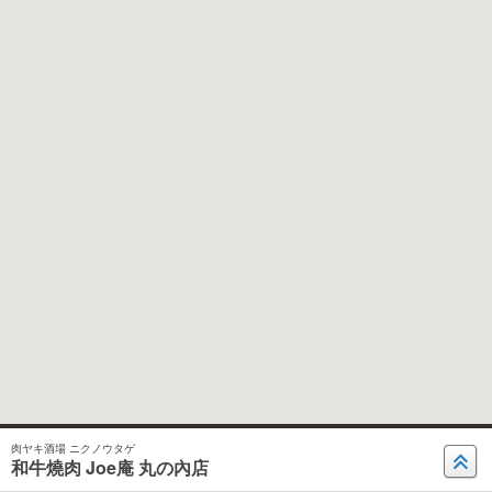
肉ヤキ酒場 ニクノウタゲ
和牛燒肉 Joe庵 丸の內店