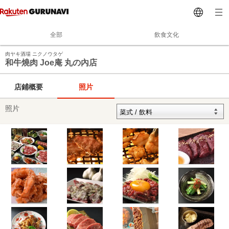
全部
飲食文化
肉ヤキ酒場 ニクノウタゲ
和牛燒肉 Joe庵 丸の內店
店鋪概要
照片
照片