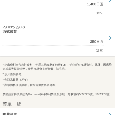
1,400日圓
(含税)
イタリアンピクルス
西式咸菜
350日圓
(含税)
* 此處僅列出代表性食材，使用其他食材的時候也有，並非所有食材資料。此外，因應季
節或當天採購情況，使用食材會有所變動，請見諒。
* 照片僅供參考。
* 金額為日圓（JPY）
* 顯示價格僅供參考，實際售價依各店為準。
多國語言轉換系統為Gurunavi取得專利的原創系統（專利號碼5898365號、5952479號）
菜單一覽
推薦菜單