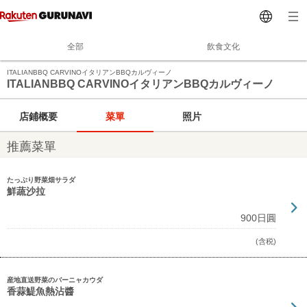
全部
飲食文化
ITALIANBBQ CARVINOイタリアンBBQカルヴィーノ
ITALIANBBQ CARVINOイタリアンBBQカルヴィーノ
店鋪概要
菜單
照片
推薦菜單
たっぷり野菜畑サラダ
鮮蔬沙拉
900日圓
(含税)
産地直送野菜のバーニャカウダ
香蒜鯷魚熱沾醬