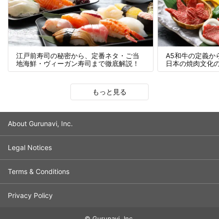
A5和牛の定義か
江戸前寿司の秘密から、定番ネタ・ご当
日本の焼肉文化
地海鮮・ヴィーガン寿司まで徹底解説！
Slide 1 of 7
もっと見る
About Gurunavi, Inc.
Legal Notices
Terms & Conditions
Privacy Policy
© Gurunavi, Inc.