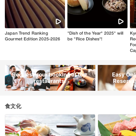
Request your booking at top 
Easy Onl
restaurants!
Reservat
Slide 1 of 4
食文化