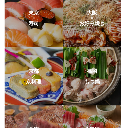
東京
大阪
寿司
お好み焼き
京都
福岡
京料理
もつ鍋