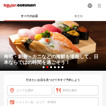
すべてのお店
食文化
寿司・刺身・カニなどの海鮮を堪能して、日
本ならではの時間を過ごそう！
Slide 2 of 6
行きたいお店を見つけて今すぐ予約しよう
エリアを選択
料理を選択
レストラン名、エリア、料理等