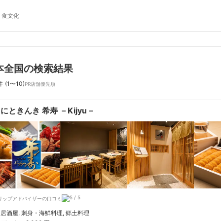
食文化
本全国の検索結果
件
(1〜10)
PR店舗優先順
にときんき 希寿 －Kijyu－
リップアドバイザーの口コミ
居酒屋, 刺身・海鮮料理, 郷土料理