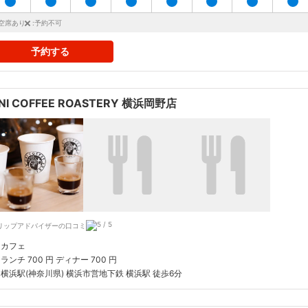
:空席あり
:予約不可
予約する
NI COFFEE ROASTERY 横浜岡野店
リップアドバイザーの口コミ
カフェ
ランチ 700 円 ディナー 700 円
横浜駅(神奈川県) 横浜市営地下鉄 横浜駅 徒歩6分