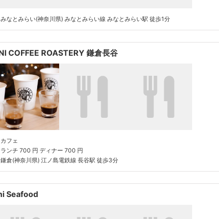
みなとみらい(神奈川県) みなとみらい線 みなとみらい駅 徒歩1分
NI COFFEE ROASTERY 鎌倉長谷
カフェ
ランチ 700 円 ディナー 700 円
鎌倉(神奈川県) 江ノ島電鉄線 長谷駅 徒歩3分
ni Seafood