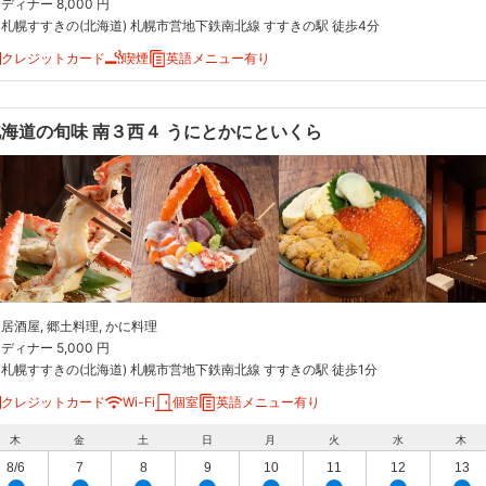
ディナー 8,000 円
札幌すすきの(北海道) 札幌市営地下鉄南北線 すすきの駅 徒歩4分
クレジットカード
喫煙
英語メニュー有り
海道の旬味 南３西４ うにとかにといくら
居酒屋, 郷土料理, かに料理
ディナー 5,000 円
札幌すすきの(北海道) 札幌市営地下鉄南北線 すすきの駅 徒歩1分
クレジットカード
Wi-Fi
個室
英語メニュー有り
木
金
土
日
月
火
水
木
8/6
7
8
9
10
11
12
13