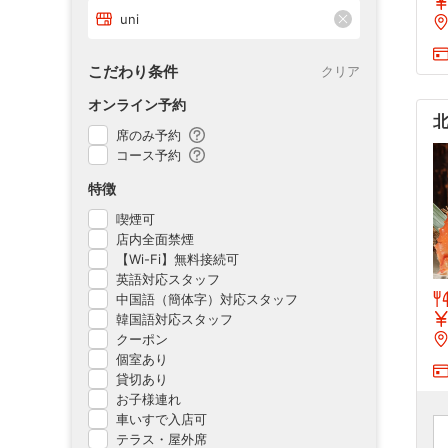
uni
こだわり条件
クリア
オンライン予約
北
席のみ予約
コース予約
特徴
喫煙可
店内全面禁煙
【Wi-Fi】無料接続可
英語対応スタッフ
中国語（簡体字）対応スタッフ
韓国語対応スタッフ
クーポン
個室あり
貸切あり
お子様連れ
車いすで入店可
テラス・屋外席