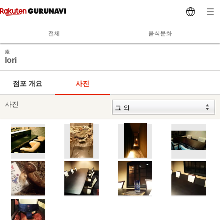
전체
음식문화
庵
Iori
점포 개요
사진
사진