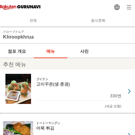
전체
음식문화
クロープクルア
Khroopkhrua
점포 개요
메뉴
사진
추천 메뉴
ゴイクン
고이꾸온(생 춘권)
330엔
(세금 포함)
トートーマングン
어묵 튀김