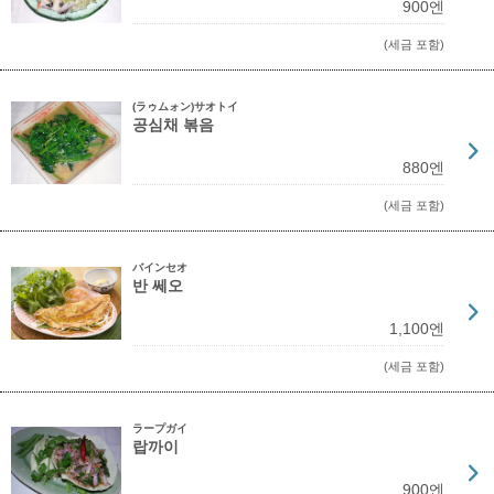
900엔
(세금 포함)
(ラゥムォン)サオトイ
공심채 볶음
880엔
(세금 포함)
バインセオ
반 쎄오
1,100엔
(세금 포함)
ラープガイ
랍까이
900엔