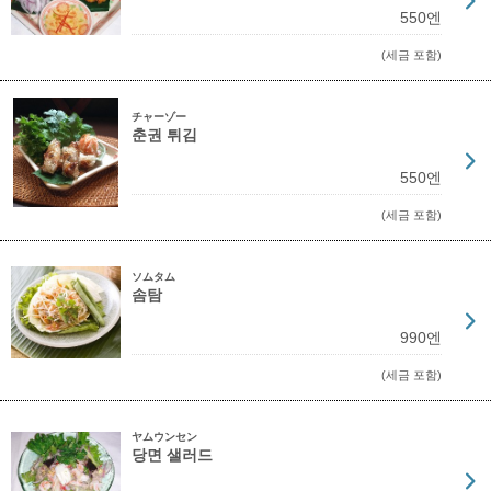
550엔
(세금 포함)
チャーゾー
춘권 튀김
550엔
(세금 포함)
ソムタム
솜탐
990엔
(세금 포함)
ヤムウンセン
당면 샐러드