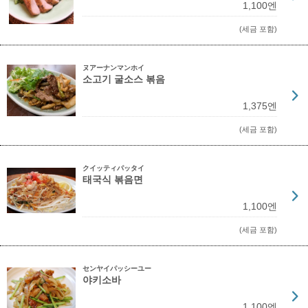
1,100엔
(세금 포함)
ヌアーナンマンホイ
소고기 굴소스 볶음
1,375엔
(세금 포함)
クイッティパッタイ
태국식 볶음면
1,100엔
(세금 포함)
センヤイパッシーユー
야키소바
1,100엔