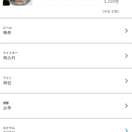
1,210엔
(세금 포함)
ビール
맥주
ウイスキー
위스키
ワイン
와인
焼酎
소주
カクテル