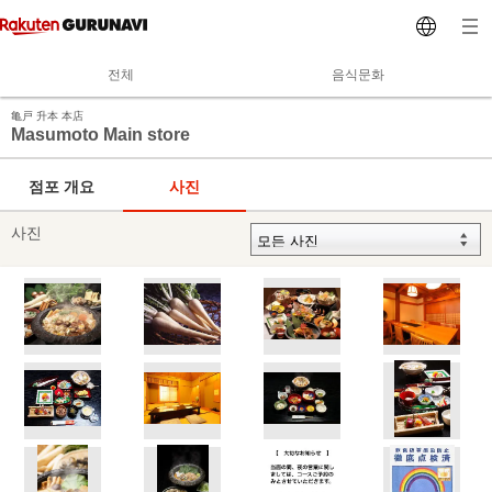
전체
음식문화
亀戸 升本 本店
Masumoto Main store
점포 개요
사진
사진