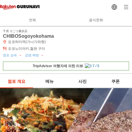
전체
음식문화
千房 そごう横浜店
CHIBOSogoyokohama
요코하마역(가나가와현)
오코노미야키,철판 구이
점포 상세
감염 예방
TripAdvisor 여행자에 의한 리뷰
점포 개요
메뉴
사진
쿠폰