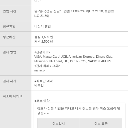
니다.
영업 시간
월~일/국경일 전날/국경일 11:00~23:00(L.O.21:30, 드링크
L.O.21:30)
정규휴일
비정기 휴일
평균예산
점심 1,500 엔
저녁 2,500 엔
결제 방법
<신용카드>
VISA, MasterCard, JCB, American Express, Diners Club,
Mitsubishi UFJ card, UC, DC, NICOS, SAISON, APLUS
<전자 화폐 / 그외>
nanaco
결제 시기
●좌석만 예약
방문일
취소에 대하여
●코스 예약
점포가 정한 기일을 지나고 나서 취소한 경우 취소 요금이 발
생합니다.
취소일시
취소 요금