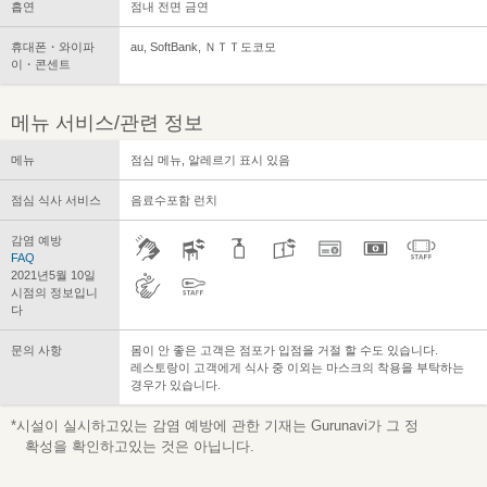
흡연
점내 전면 금연
휴대폰・와이파
au, SoftBank, ＮＴＴ도코모
이・콘센트
메뉴 서비스/관련 정보
메뉴
점심 메뉴, 알레르기 표시 있음
점심 식사 서비스
음료수포함 런치
감염 예방
FAQ
2021년5월 10일
시점의 정보입니
다
문의 사항
몸이 안 좋은 고객은 점포가 입점을 거절 할 수도 있습니다.
레스토랑이 고객에게 식사 중 이외는 마스크의 착용을 부탁하는
경우가 있습니다.
*시설이 실시하고있는 감염 예방에 관한 기재는 Gurunavi가 그 정
확성을 확인하고있는 것은 아닙니다.