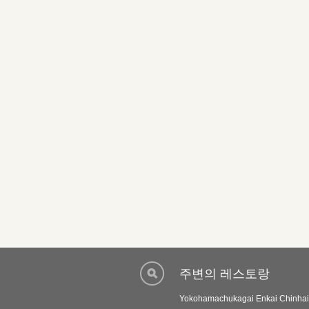
주변의 레스토랑
Yokohamachukagai Enkai Chinhais