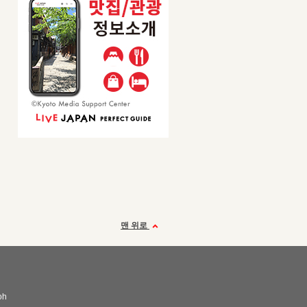
맨 위로
oh