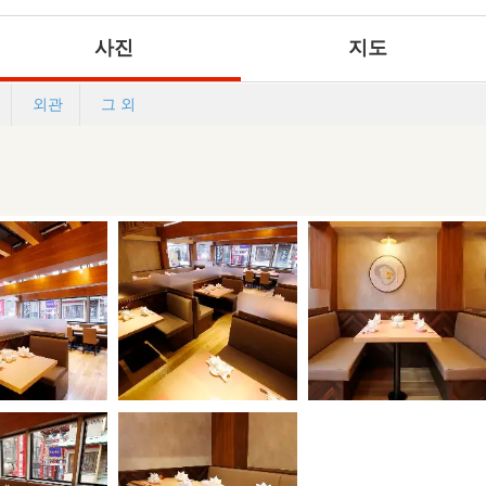
사진
지도
외관
그 외