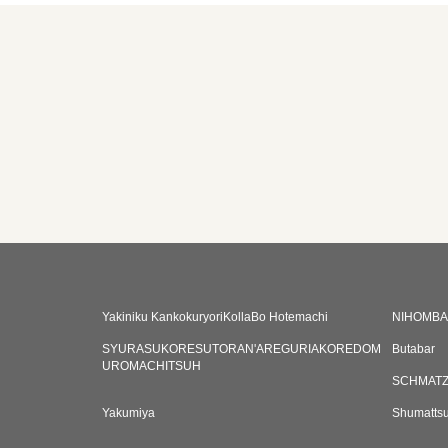
Yakiniku KankokuryoriKollaBo Hotemachi
NIHOMBA
SYURASUKORESUTORAN'AREGURIAKOREDOM
Butabar
UROMACHITSUH
SCHMAT
Yakumiya
Shumattsu