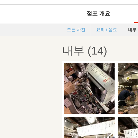
점포 개요
모든 사진
요리 / 음료
내부
내부 (14)