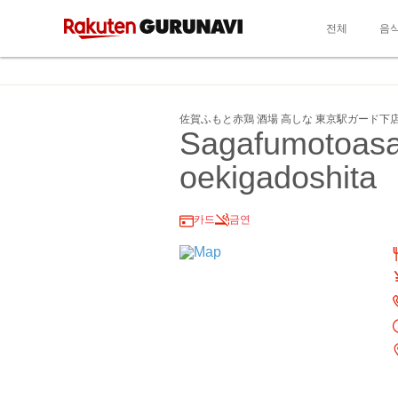
전체
음
佐賀ふもと赤鶏 酒場 高しな 東京駅ガード下
Sagafumotoasa
oekigadoshita
카드
금연