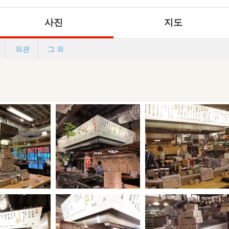
사진
지도
외관
그 외