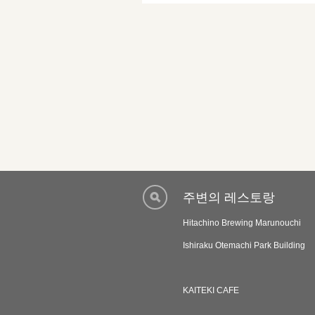
주변의 레스토랑
Hitachino Brewing Marunouchi
Ishiraku Otemachi Park Building
KAITEKI CAFE