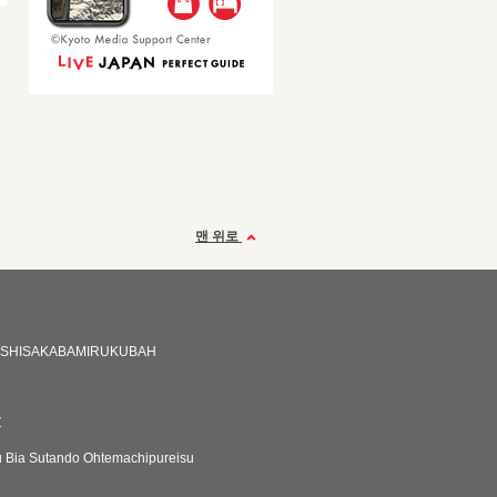
맨 위로
SHISAKABAMIRUKUBAH
Z
 Bia Sutando Ohtemachipureisu