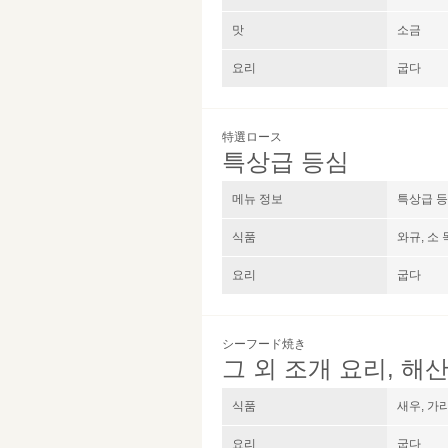
맛
소금
요리
굽​​다
特選ロース
특상급 등심
메뉴 정보
특상급 등
식품
와규, 소
요리
굽​​다
シーフード焼き
그 외 조개 요리, 해
식품
새우, 가
요리
굽​​다