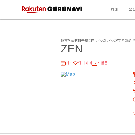
전체
음
個室×黒毛和牛焼肉×しゃぶしゃぶ×すき焼き 
ZEN
카드
와이파이
개별룸