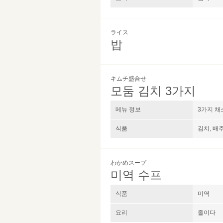
ライス
밥
キムチ盛合せ
모둠 김치 3가지
메뉴 정보
3가지 채
식품
김치, 배추
わかめスープ
미역 수프
식품
미역
요리
졸이다