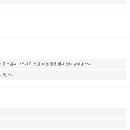
소를 소금과 고춧가루, 젓갈, 마늘 등을 함께 절여 담아낸 요리.
, 무, 오이