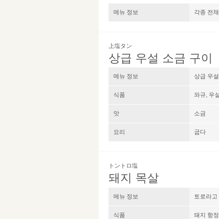
메뉴 정보
각종 전채
上塩タン
상급 우설 소금 구이
메뉴 정보
상급 우설
식품
와규, 우
맛
소금
요리
굽​​다
トントロ塩
돼지 목살
메뉴 정보
토로라고 
식품
돼지 항