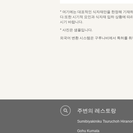
* 여기에는 대표적인 식자재만을 한정해 기재하
다.또한 시기적 요인과 식자재 입하 상황에 따
시기 바랍니다.
* 사진은 샘플입니다.
외국어 변환 시스템은 구루나비에서 특허를 취득한
희망하는
희망
선택 내용
선택 내용
내점 일시
내점 일시
주변의 레스토랑
인원수
Sumibiyakiniku Tsuruchoh Hiranon
인원수
Gohu Kumata