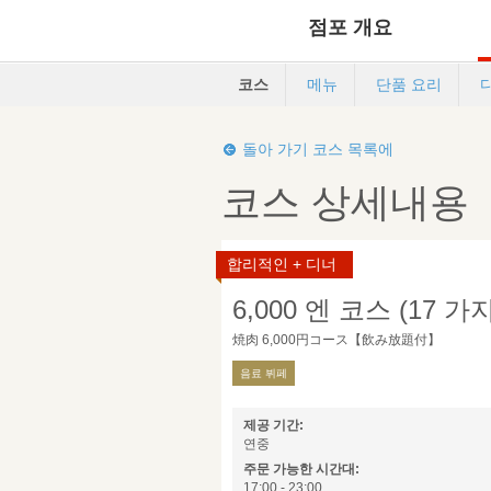
점포 개요
코스
메뉴
단품 요리
돌아 가기 코스 목록에
코스 상세내용
합리적인 + 디너
6,000 엔 코스 (17 가지
焼肉 6,000円コース【飲み放題付】
음료 뷔페
제공 기간:
연중
주문 가능한 시간대:
17:00 - 23:00