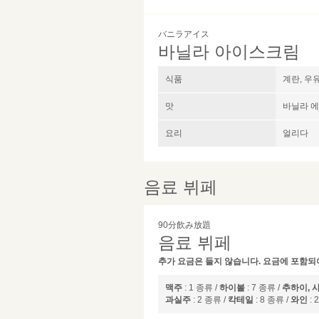
バニラアイス
바닐라 아이스크림
식품
계란, 우
맛
바닐라 
요리
얼리다
음료 뷔페
90分飲み放題
음료 뷔페
추가 요금은 들지 않습니다. 요금에 포함되
맥주
: 1 종류 /
하이볼
: 7 종류 /
추하이, 
과실주
: 2 종류 /
칵테일
: 8 종류 /
와인
: 