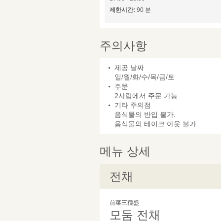
제한시간:
90 분
주의사항
제공 날짜
일/월/화/수/목/금/토
주문
2사람에서 주문 가능
기타 주의점
음식물의 반입 불가.
음식물의 테이크 아웃 불가.
메뉴 상세
전채
前菜三種盛
모둠 전채