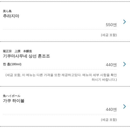
美ら島
추라지마
550엔
(세금 포함)
菊正宗 上撰 本醸造
기쿠마사무네 상선 혼조조
한 홉(180ml)
440엔
(세금 포함, 이 메뉴는 다른 가격을 또한 제공하고있다. 메뉴의 세부 사항을 확인
하시기 바랍니다.)
角ハイボール
가쿠 하이볼
440엔
(세금 포함)