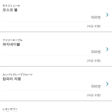
モスコミュール
모스코 뮬
550엔
(세금 포함)
ファジーネーブル
퍼지네이블
550엔
(세금 포함)
カンパリグレープフルーツ
캄파리 자몽
550엔
(세금 포함)
レモンサワー