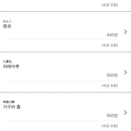
(세금 포함)
わんこ
완코
440엔
(세금 포함)
八重丸
야에마루
550엔
(세금 포함)
神楽の舞
가구라 춤
550엔
(세금 포함)