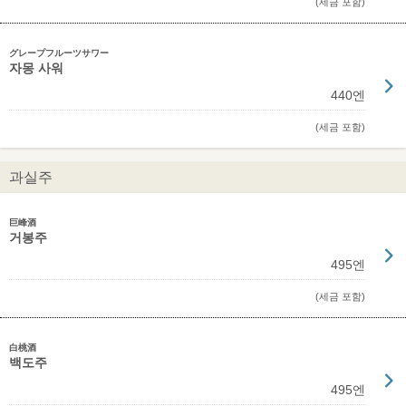
(세금 포함)
グレープフルーツサワー
자몽 사워
440엔
(세금 포함)
과실주
巨峰酒
거봉주
495엔
(세금 포함)
白桃酒
백도주
495엔