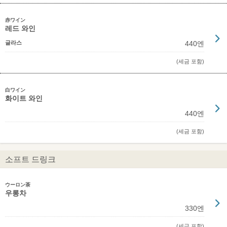
赤ワイン
레드 와인
글라스
440엔
(세금 포함)
白ワイン
화이트 와인
440엔
(세금 포함)
소프트 드링크
ウーロン茶
우롱차
330엔
(세금 포함)