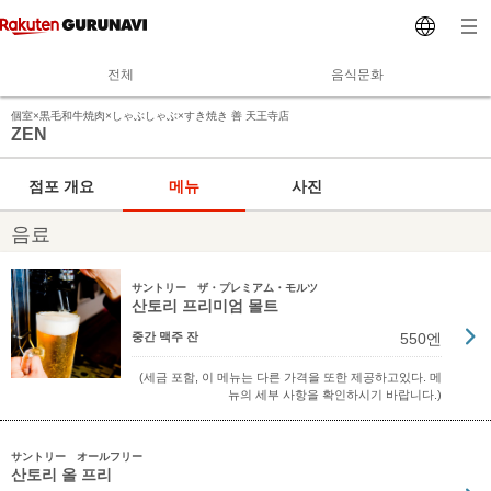
전체
음식문화
個室×黒毛和牛焼肉×しゃぶしゃぶ×すき焼き 善 天王寺店
ZEN
점포 개요
메뉴
사진
음료
サントリー ザ・プレミアム・モルツ
산토리 프리미엄 몰트
중간 맥주 잔
550엔
(세금 포함, 이 메뉴는 다른 가격을 또한 제공하고있다. 메
뉴의 세부 사항을 확인하시기 바랍니다.)
サントリー オールフリー
산토리 올 프리