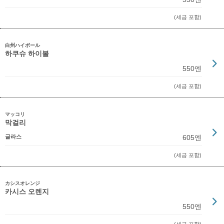
(세금 포함)
白州ハイボール
하쿠슈 하이볼
550엔
(세금 포함)
マッコリ
막걸리
글라스
605엔
(세금 포함)
カシスオレンジ
카시스 오렌지
550엔