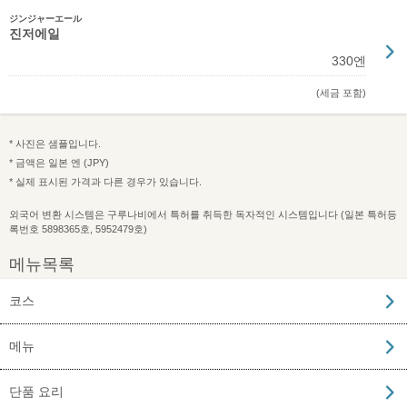
ジンジャーエール
진저에일
330엔
(세금 포함)
* 사진은 샘플입니다.
* 금액은 일본 엔 (JPY)
* 실제 표시된 가격과 다른 경우가 있습니다.
외국어 변환 시스템은 구루나비에서 특허를 취득한 독자적인 시스템입니다 (일본 특허등
록번호 5898365호, 5952479호)
메뉴목록
코스
메뉴
단품 요리