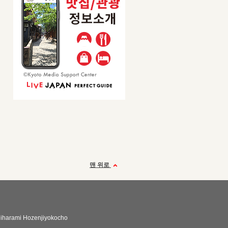
맨 위로
hiharami Hozenjiyokocho