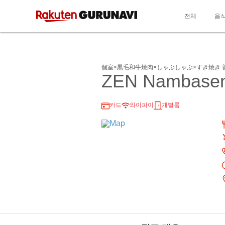
전체
음
個室×黒毛和牛焼肉×しゃぶしゃぶ×すき焼き 
ZEN Nambasen
카드
와이파이
개별룸