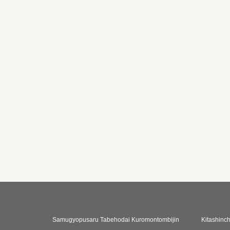
Samugyopusaru Tabehodai Kuromontombijin
Kitashinc