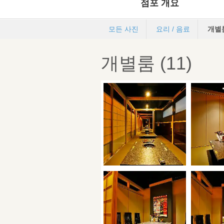
점포 개요
모든 사진
요리 / 음료
개별
개별룸 (11)