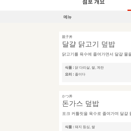
점포 개요
메뉴
親子丼
달걀 닭고기 덮밥
닭고기를 육수에 졸여가면서 달걀 물을 
식품 :
닭 다리살, 쌀, 계란
요리 :
졸이다
かつ丼
돈가스 덮밥
포크 커틀릿을 육수로 졸여가며 달걀 물
식품 :
돼지 등심, 쌀