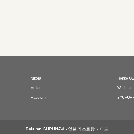
Nikora
Honke Owa
Muller
Washokum
Masutomi
BYUVUH
Rakuten GURUNAVI - 일본 레스토랑 가이드