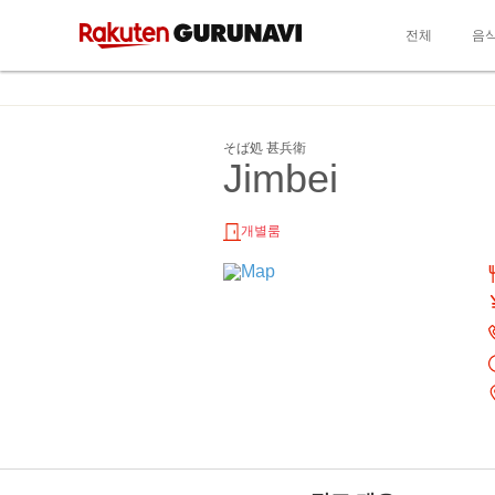
전체
음
そば処 甚兵衛
Jimbei
개별룸