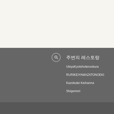
주변의 레스토랑
UkiyaKyotohoteruokura
RURIKEIYAMAZATONOEKI
Kazokutei Keihanna
Shigemori