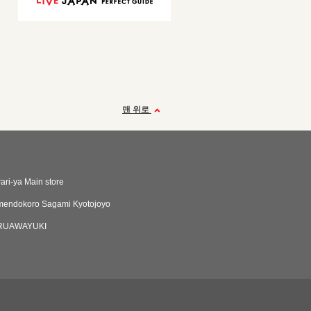
맨 위로
ri-ya Main store
endokoro Sagami Kyotojoyo
RUAWAYUKI