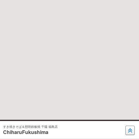
すき焼きそば＆想咲鉄板焼 千陽 福島店
ChiharuFukushima