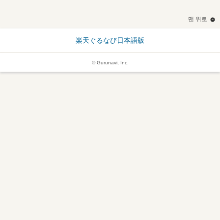
맨 위로
楽天ぐるなび日本語版
© Gurunavi, Inc.