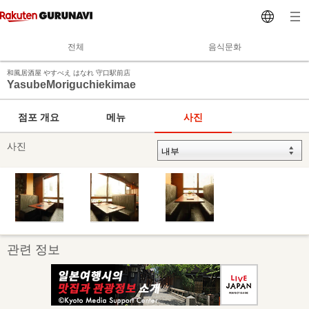
전체
음식문화
和風居酒屋 やすべえ はなれ 守口駅前店
YasubeMoriguchiekimae
점포 개요
메뉴
사진
사진
관련 정보