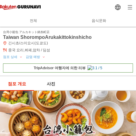
전체
음식문화
台湾小籠包 アルカキット錦糸町店
Taiwan ShorompoArukakittokinshicho
긴시초/스미요시(도쿄도)
중국 요리,뷔페,얌차 / 딤섬
점포 상세
감염 예방
TripAdvisor 여행자에 의한 리뷰
점포 개요
사진