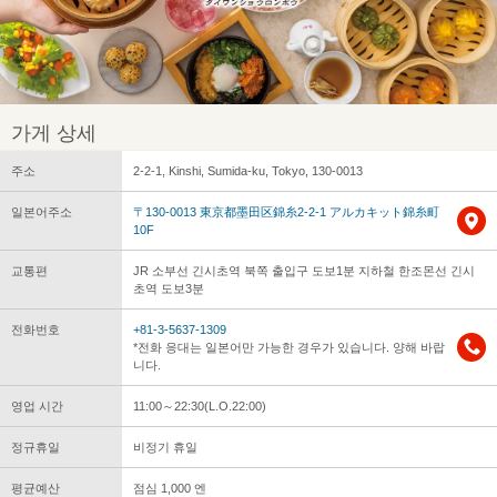
가게 상세
주소
2-2-1, Kinshi, Sumida-ku, Tokyo, 130-0013
일본어주소
〒130-0013 東京都墨田区錦糸2-2-1 アルカキット錦糸町
10F
교통편
JR 소부선 긴시초역 북쪽 출입구 도보1분 지하철 한조몬선 긴시
초역 도보3분
전화번호
+81-3-5637-1309
*전화 응대는 일본어만 가능한 경우가 있습니다. 양해 바랍
니다.
영업 시간
11:00～22:30(L.O.22:00)
정규휴일
비정기 휴일
평균예산
점심 1,000 엔