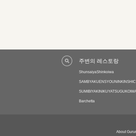
주변의 레스토랑
ShunsaiyaShinkoiwa
SAMBYAKUENSYOUNINKINSHI
SUMIBIYAKINIKUYATSUGUKOIW
Barchetta
About Gurun