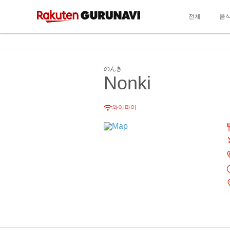
전체
음
のんき
Nonki
와이파이