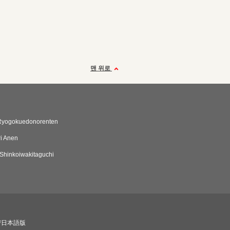
맨 위로
Ryogokuedonorenten
i Anen
Shinkoiwakitaguchi
び日本語版