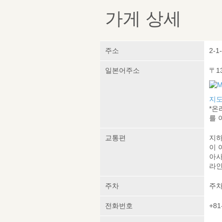
가게 상세
주소
2-1
일본어주소
〒1
지도
*온
를 
교통편
지하
이 
아사
라인
주차
주차
전화번호
+81