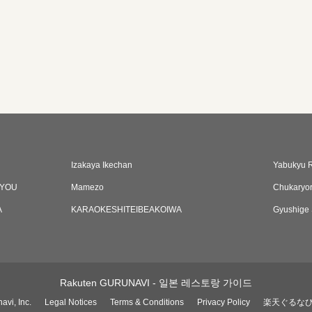
Izakaya Ikechan
Yabukyu 
CYOU
Mamezo
Chukaryor
A
KARAOKESHITEIBEAKOIWA
Gyushige 
Rakuten GURUNAVI - 일본 레스토랑 가이드
avi, Inc.
Legal Notices
Terms & Conditions
Privacy Policy
楽天ぐるな