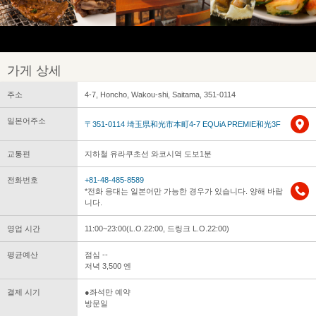
가게 상세
주소
4-7, Honcho, Wakou-shi, Saitama, 351-0114
일본어주소
〒351-0114 埼玉県和光市本町4-7 EQUiA PREMIE和光3F
교통편
지하철 유라쿠초선 와코시역 도보1분
전화번호
+81-48-485-8589
*전화 응대는 일본어만 가능한 경우가 있습니다. 양해 바랍
니다.
영업 시간
11:00~23:00(L.O.22:00, 드링크 L.O.22:00)
평균예산
점심 --
저녁 3,500 엔
결제 시기
●좌석만 예약
방문일