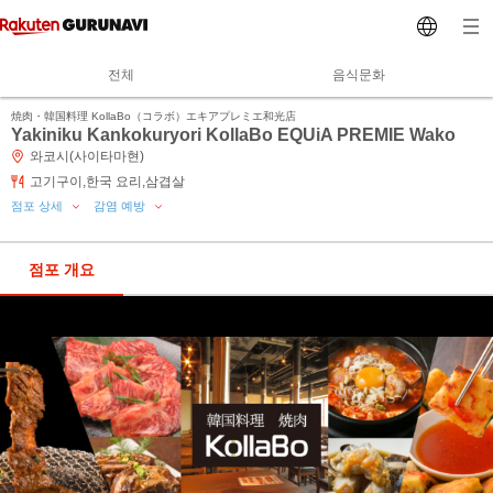
전체
음식문화
焼肉・韓国料理 KollaBo（コラボ）エキアプレミエ和光店
Yakiniku Kankokuryori KollaBo EQUiA PREMIE Wako
와코시(사이타마현)
고기구이,한국 요리,삼겹살
점포 상세
감염 예방
점포 개요