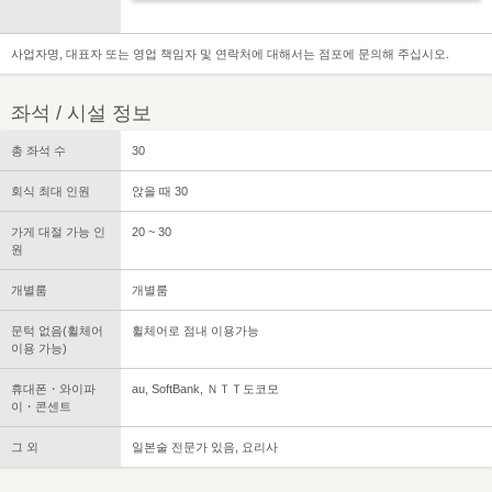
사업자명, 대표자 또는 영업 책임자 및 연락처에 대해서는 점포에 문의해 주십시오.
좌석 / 시설 정보
총 좌석 수
30
회식 최대 인원
앉을 때 30
가게 대절 가능 인
20 ~ 30
원
개별룸
개별룸
문턱 없음(휠체어
휠체어로 점내 이용가능
이용 가능)
휴대폰・와이파
au, SoftBank, ＮＴＴ도코모
이・콘센트
그 외
일본술 전문가 있음, 요리사