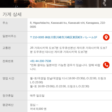
가게 상세
주소
8, Higashidacho, Kawasaki-ku, Kawasaki-shi, Kanagawa, 210-
0005
일본어주소
〒210-0005 神奈川県川崎市川崎区東田町8 パレール1F
교통편
JR 가와사키역 도보7분 도우큐선본선 게이큐 가와사키역 도보7
분 도우큐선 대사선 게이큐 가와사키역 도보7분
전화번호
+81-44-200-7538
*전화 응대는 일본어만 가능한 경우가 있습니다. 양해 바랍
니다.
영업 시간
월~토/국경일 전날/국경일 디너:16:00~23:30(L.O.22:00, 드링크
L.O.23:00)
월~토 16:00~23:00(L.O.22:00, 드링크 L.O.22:30)
정규휴일
매주 일요일
평균예산
점심 --
저녁 8,000 엔