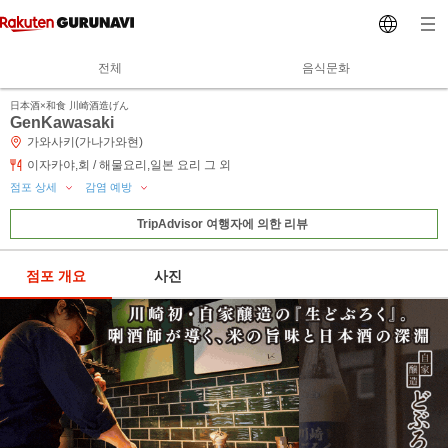
전체
음식문화
日本酒×和食 川崎酒造げん
GenKawasaki
가와사키(가나가와현)
이자카야,회 / 해물요리,일본 요리 그 외
점포 상세
감염 예방
TripAdvisor 여행자에 의한 리뷰
점포 개요
사진