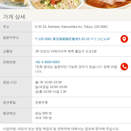
가게 상세
주소
5-32-10, Kameari, Katsushika-ku, Tokyo, 125-0061
일본어주소
〒125-0061 東京都葛飾区亀有5-32-10 マリコビル1F
교통편
JR 조반선 카메아리역 북쪽 출입구 도보1분
전화번호
+81-3-3620-5053
*전화 응대는 일본어만 가능한 경우가 있습니다. 양해 바랍
니다.
영업 시간
월~목 10:00~23:30
일/국경일 10:00~23:00
금/흙 10:00~다음 1:30
정규휴일
연중무휴
평균예산
점심 600 엔
저녁 700 엔
사업자명, 대표자 또는 영업 책임자 및 연락처에 대해서는 점포에 문의해 주십시오.