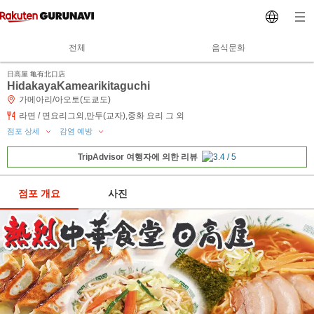
전체
음식문화
日高屋 亀有北口店
HidakayaKamearikitaguchi
가메아리/아오토(도쿄도)
라면 / 면요리그외,만두(교자),중화 요리 그 외
점포 상세
감염 예방
TripAdvisor 여행자에 의한 리뷰
점포 개요
사진