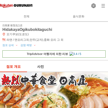
전체
음식문화
日高屋 荻窪北口店
HidakayaOgikubokitaguchi
오기쿠보(도쿄도)
라면 / 면요리그외,만두(교자),중화 요리 그 외
점포 상세
감염 예방
TripAdvisor 여행자에 의한 리뷰
점포 개요
사진