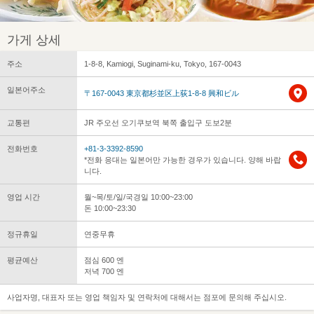
가게 상세
주소
1-8-8, Kamiogi, Suginami-ku, Tokyo, 167-0043
일본어주소
〒167-0043 東京都杉並区上荻1-8-8 興和ビル
교통편
JR 주오선 오기쿠보역 북쪽 출입구 도보2분
전화번호
+81-3-3392-8590
*전화 응대는 일본어만 가능한 경우가 있습니다. 양해 바랍
니다.
영업 시간
월~목/토/일/국경일 10:00~23:00
돈 10:00~23:30
정규휴일
연중무휴
평균예산
점심 600 엔
저녁 700 엔
사업자명, 대표자 또는 영업 책임자 및 연락처에 대해서는 점포에 문의해 주십시오.