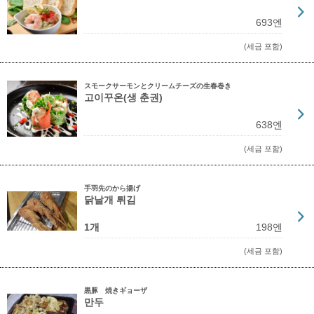
693엔
(세금 포함)
スモークサーモンとクリームチーズの生春巻き
고이꾸온(생 춘권)
638엔
(세금 포함)
手羽先のから揚げ
닭날개 튀김
1개
198엔
(세금 포함)
黒豚 焼きギョーザ
만두