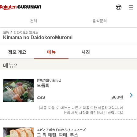
전체
음식문화
焼鳥 きままの台所 室見店
Kimama no DaidokoroMuromi
점포 개요
메뉴
사진
메뉴2
鮮魚の盛り合わせ
모둠회
소/S
968엔
(세금 포함, 이 메뉴는 다른 가격을 또한 제공하고있다. 메
뉴의 세부 사항을 확인하시기 바랍니다.)
エビとアボカドのわさびマヨネーズ
그 외 테린, 파테, 무스