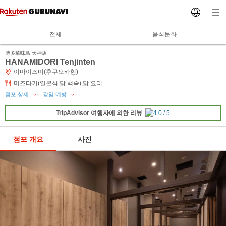
전체
음식문화
博多華味鳥 天神店
HANAMIDORI Tenjinten
이마이즈미(후쿠오카현)
미즈타키(일본식 닭 백숙),닭 요리
점포 상세
감염 예방
TripAdvisor 여행자에 의한 리뷰
점포 개요
사진