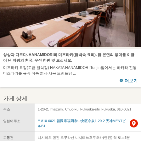
상상과 다르다. HANAMIDORI의 미즈타키(닭백숙 요리). 닭 본연의 풍미를 이끌
어 낸 자랑의 흰국. 우선 한번 맛 보십시오.
미즈타키 요정(고급 일식점) HAKATA HANAMIDORI Tenjin점에서는 하카타 전통
미즈타키를 규슈 직송 회사 사육 브랜드닭
더보기
가게 상세
주소
1-20-2, Imaizumi, Chuo-ku, Fukuoka-shi, Fukuoka, 810-0021
일본어주소
〒810-0021 福岡県福岡市中央区今泉1-20-2 天神MENTビ
ルB1
교통편
니시테츠 덴진 오무타선 니시테쓰후쿠오카(텐진) 역 도보5분