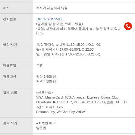
주차
주차가 제공되지 않음
전화번호
+81-92-738-5583
(영어를 할 줄 아는 스태프 있음)
*요일, 시간대에 따라 외국어 응대가 불가능한 경우도 있습
니다.
영업 시간
토/일/국경일 낮시간:11:30~15:00(L.O.14:00)
월~토 저녁시간:17:00~23:00(L.O.22:00)
일/국경일 저녁시간:17:00~22:00(L.O.21:00)
정규휴일
무휴
평균예산
점심 1,600 엔
저녁 4,500 엔
결제 방법
<신용카드>
VISA, MasterCard, JCB, American Express, Diners Club,
Mitsubishi UFJ card, UC, DC, SAISON, APLUS, 인롄, J-DEBIT
<전자 화폐 / 그외>
Rakuten Pay, WeChat Pay, AirPAY
결제 시기
●좌석만 예약
방문일