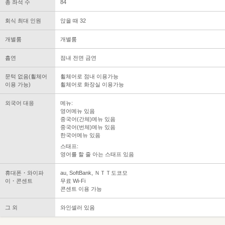
총 좌석 수
84
회식 최대 인원
앉을 때 32
개별룸
개별룸
흡연
점내 전면 금연
문턱 없음(휠체어
휠체어로 점내 이용가능
이용 가능)
휠체어로 화장실 이용가능
외국어 대응
메뉴:
영어메뉴 있음
중국어(간체)메뉴 있음
중국어(번체)메뉴 있음
한국어메뉴 있음
스태프:
영어를 할 줄 아는 스태프 있음
휴대폰・와이파
au, SoftBank, ＮＴＴ도코모
이・콘센트
무료 Wi-Fi
콘센트 이용 가능
그 외
와인셀러 있음