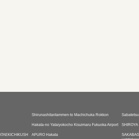
Shirunashitantammen-to Machichuka Rokkon
Sabatetsu
Hakata-no Yataiyokocho Kisuimaru Fukuoka Airport
SHIROYA H
ATAEKICHIKUSH
APURO Hakata
SAKABAG