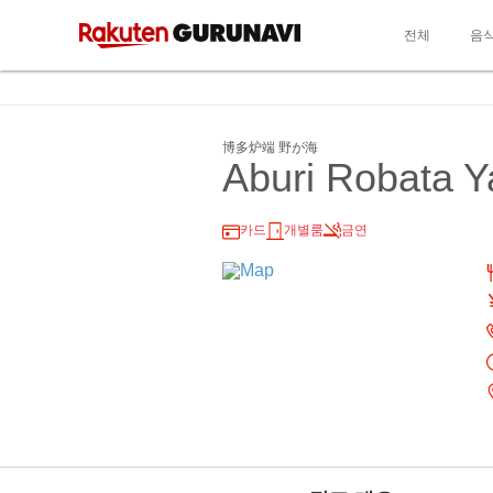
전체
음
博多炉端 野が海
Aburi Robata Y
카드
개별룸
금연