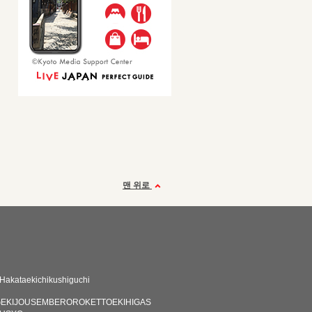
맨 위로
akataekichikushiguchi
EKIJOUSEMBEROROKETTOEKIHIGAS