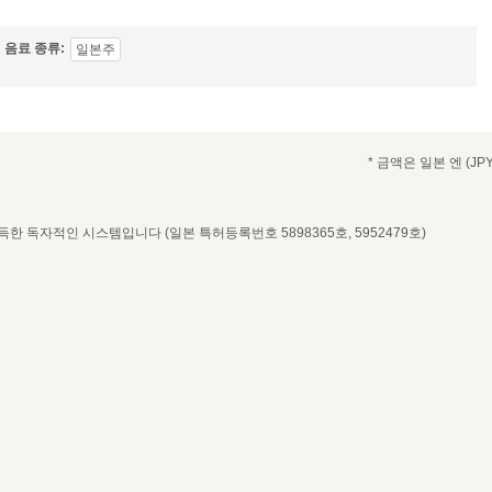
음료 종류
일본주
* 금액은 일본 엔 (JPY
 독자적인 시스템입니다 (일본 특허등록번호 5898365호, 5952479호)