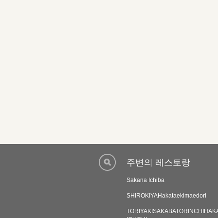
주변의 레스토랑
Sakana Ichiba
SHIROKIYAHakataekimaedori
TORIYAKISAKABATORINCHIHAK