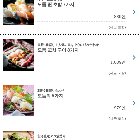
모둠 쥔 초밥 7가지
869엔
(세금 포함)
串焼8種盛り！人気の串を中心に組み合わせ
모둠 꼬치 구이 8가지
1,089엔
(세금 포함)
刺身5種盛り合わせ
모둠회 5가지
979엔
(세금 포함)
玄海直送アジ活造り