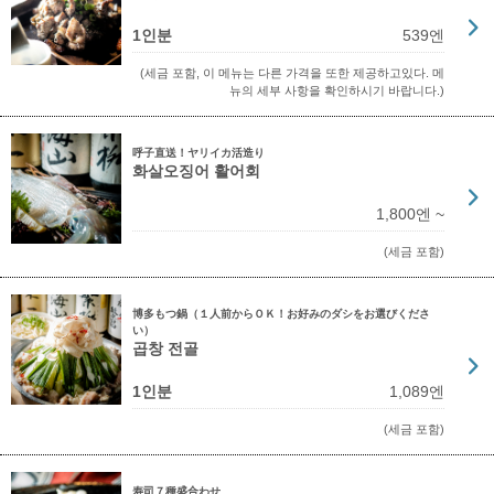
1인분
539엔
(세금 포함, 이 메뉴는 다른 가격을 또한 제공하고있다. 메
뉴의 세부 사항을 확인하시기 바랍니다.)
呼子直送！ヤリイカ活造り
화살오징어 활어회
1,800엔 ~
(세금 포함)
博多もつ鍋（１人前からＯＫ！お好みのダシをお選びくださ
い）
곱창 전골
1인분
1,089엔
(세금 포함)
寿司７種盛合わせ