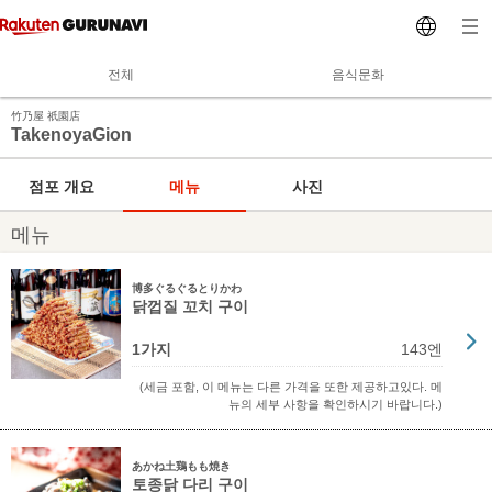
전체
음식문화
竹乃屋 祇園店
TakenoyaGion
점포 개요
메뉴
사진
메뉴
博多ぐるぐるとりかわ
닭껍질 꼬치 구이
1가지
143엔
(세금 포함, 이 메뉴는 다른 가격을 또한 제공하고있다. 메
뉴의 세부 사항을 확인하시기 바랍니다.)
あかね土鶏もも焼き
토종닭 다리 구이