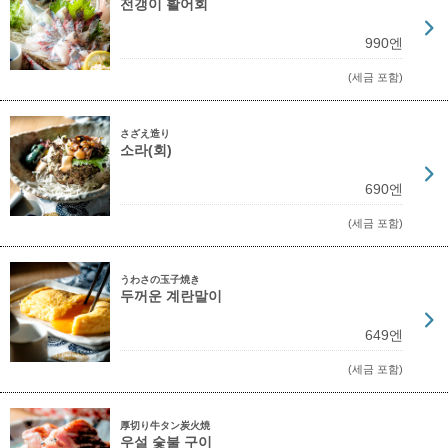
전갱이 활어회
990엔
(세금 포함)
さざえ造り
소라(회)
690엔
(세금 포함)
うわさの玉子焼き
두꺼운 계란말이
649엔
(세금 포함)
厚切り牛タン炭火焼
우설 숯불 구이