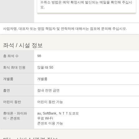
※취소 방법은 예약 확정시에 발신되는 메일을 확인해 주십시
오.
사업자명, 대표자 또는 영업 책임자 및 연락처에 대해서는 점포에 문의해 주십시오.
좌석 / 시설 정보
총 좌석 수
98
회식 최대 인원
앉을 때 50
개별룸
개별룸
흡연
점내 전면 금연
어린이 동반
어린이 동반 가능
휴대폰・와이파
au, SoftBank, ＮＴＴ도코모
이・콘센트
무료 Wi-Fi
콘센트 이용 가능