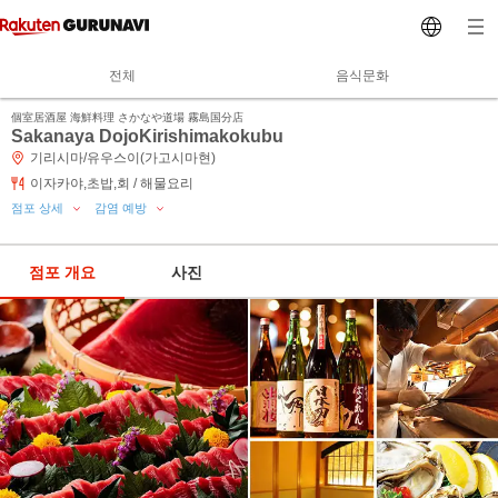
전체
음식문화
個室居酒屋 海鮮料理 さかなや道場 霧島国分店
Sakanaya DojoKirishimakokubu
기리시마/유우스이(가고시마현)
이자카야,초밥,회 / 해물요리
점포 상세
감염 예방
점포 개요
사진