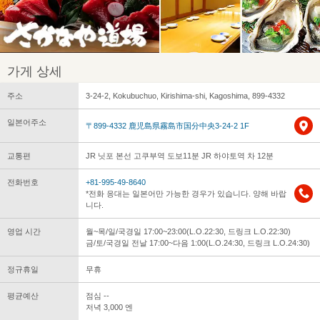
가게 상세
주소
3-24-2, Kokubuchuo, Kirishima-shi, Kagoshima, 899-4332
일본어주소
〒899-4332 鹿児島県霧島市国分中央3-24-2 1F
교통편
JR 닛포 본선 고쿠부역 도보11분 JR 하야토역 차 12분
전화번호
+81-995-49-8640
*전화 응대는 일본어만 가능한 경우가 있습니다. 양해 바랍
니다.
영업 시간
월~목/일/국경일 17:00~23:00(L.O.22:30, 드링크 L.O.22:30)
금/토/국경일 전날 17:00~다음 1:00(L.O.24:30, 드링크 L.O.24:30)
정규휴일
무휴
평균예산
점심 --
저녁 3,000 엔