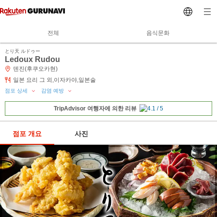
전체
음식문화
とり天 ルドゥー
Ledoux Rudou
덴진(후쿠오카현)
일본 요리 그 외,이자카야,일본술
점포 상세
감염 예방
TripAdvisor 여행자에 의한 리뷰
점포 개요
사진