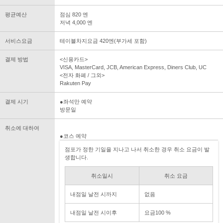
평균예산
점심 820 엔
저녁 4,000 엔
서비스요금
테이블차지요금 420엔(부가세 포함)
결제 방법
<신용카드>
VISA, MasterCard, JCB, American Express, Diners Club, UC
<전자 화폐 / 그외>
Rakuten Pay
결제 시기
●좌석만 예약
방문일
취소에 대하여
●코스 예약
점포가 정한 기일을 지나고 나서 취소한 경우 취소 요금이 발
생합니다.
취소일시
취소 요금
내점일 날전 시까지
없음
내점일 날전 시이후
요금100 %