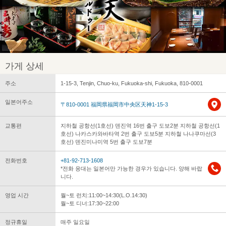
가게 상세
주소
1-15-3, Tenjin, Chuo-ku, Fukuoka-shi, Fukuoka, 810-0001
일본어주소
〒810-0001 福岡県福岡市中央区天神1-15-3
교통편
지하철 공항선(1호선) 덴진역 16번 출구 도보2분 지하철 공항선(1
호선) 나카스카와바타역 2번 출구 도보5분 지하철 나나쿠마선(3
호선) 덴진미나미역 5번 출구 도보7분
전화번호
+81-92-713-1608
*전화 응대는 일본어만 가능한 경우가 있습니다. 양해 바랍
니다.
영업 시간
월~토 런치:11:00~14:30(L.O.14:30)
월~토 디너:17:30~22:00
정규휴일
매주 일요일