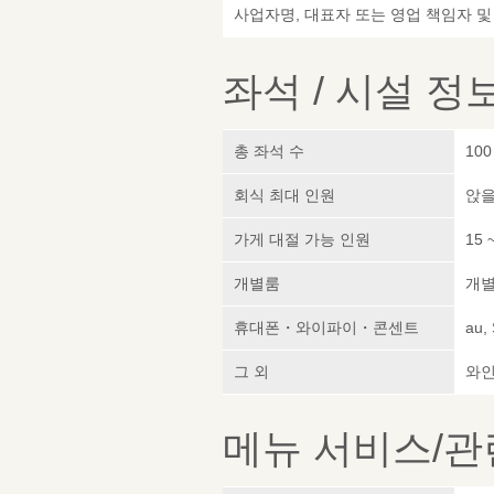
사업자명, 대표자 또는 영업 책임자 
좌석 / 시설 정
총 좌석 수
100
회식 최대 인원
앉을
가게 대절 가능 인원
15 
개별룸
개
휴대폰・와이파이・콘센트
au,
그 외
와인
메뉴 서비스/관