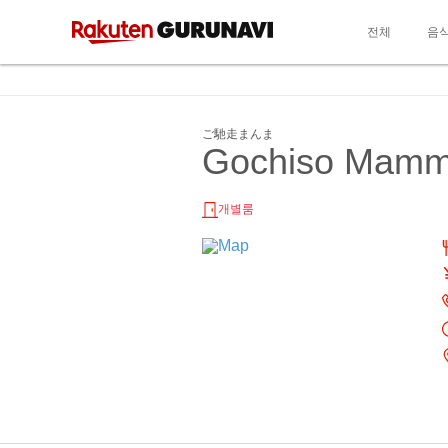
전체
음
ご馳走まんま
Gochiso Mam
개별룸