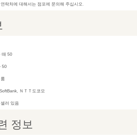
및 연락처에 대해서는 점포에 문의해 주십시오.
보
 때 50
~ 50
별룸
 SoftBank, ＮＴＴ도코모
셀러 있음
련 정보