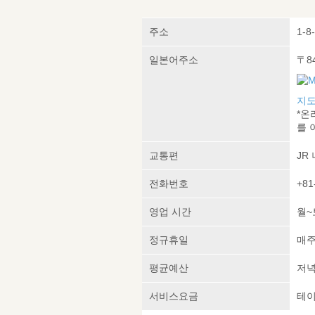
주소
1-8
일본어주소
〒8
지도
*온
를 
교통편
JR
전화번호
+81
영업 시간
월~토
정규휴일
매주
평균예산
저녁 
서비스요금
테이