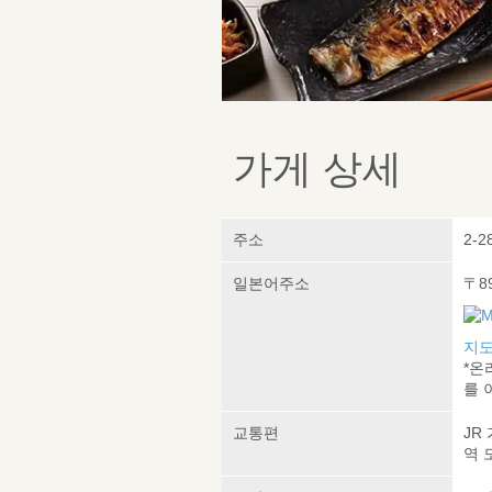
가게 상세
주소
2-2
일본어주소
〒8
지도
*온
를 
교통편
JR
역 