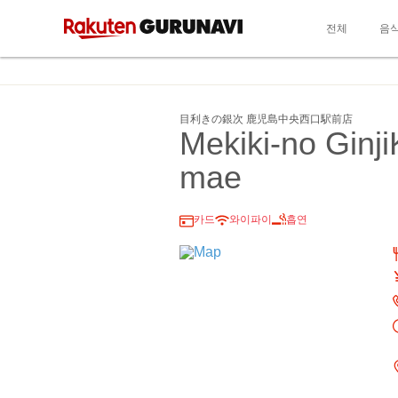
전체
음
目利きの銀次 鹿児島中央西口駅前店
Mekiki-no Ginj
mae
카드
와이파이
흡연