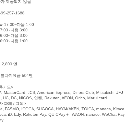
가 제공되지 않음
-99-257-1688
 17:00~다음 1:00
7:00~다음 3:00
6:00~다음 3:00
6:00~다음 1:00
휴
2,800 엔
블차지요금 504엔
용카드>
A, MasterCard, JCB, American Express, Diners Club, Mitsubishi UFJ
d, UC, DC, NICOS, 인롄, Rakuten, AEON, Orico, Marui card
자 화폐 / 그외>
ca, PASMO, ICOCA, SUGOCA, HAYAKAKEN, TOICA, manaca, Kitaca,
oca, iD, Edy, Rakuten Pay, QUICPay＋, WAON, nanaco, WeChat Pay,
ay