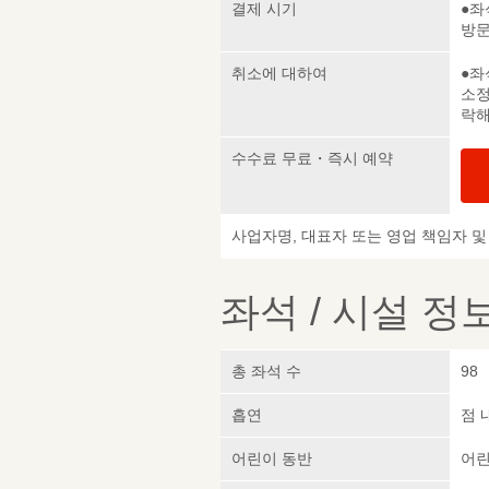
결제 시기
●좌
방
취소에 대하여
●좌
소정
락해
수수료 무료・즉시 예약
사업자명, 대표자 또는 영업 책임자 
좌석 / 시설 정
총 좌석 수
98
흡연
점 
어린이 동반
어린