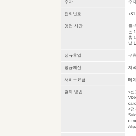
주차
주차
전화번호
+81
영업 시간
월~목
돈 1
흙 1
날 1
정규휴일
무
평균예산
저녁 
서비스요금
테이
결제 방법
<신
VIS
car
<전
Sui
nim
Alip