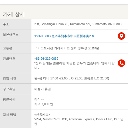
가게 상세
주소
2-8, Shinshigai, Chuo-ku, Kumamoto-shi, Kumamoto, 860-0803
일본어주소
〒860-0803 熊本県熊本市中央区新市街2-8
교통편
구마모토시전 카라시마쵸 전차 정류장 도보3분
전화번호
+81-96-312-0039
*전화 응대는 일본어만 가능한 경우가 있습니다. 양해 바랍
니다.
영업 시간
월~금 디너:17:00~22:00(L.O.21:30, 드링크 L.O.21:30)
정규휴일
비정기 휴일
평균예산
점심 --
저녁 7,000 엔
결제 방법
<신용카드>
VISA, MasterCard, JCB, American Express, Diners Club, DC, 인
롄