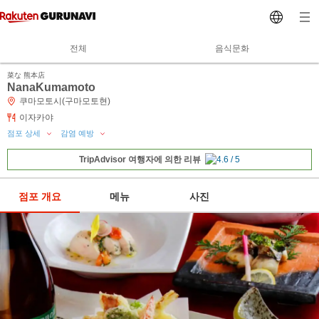
전체
음식문화
菜な 熊本店
NanaKumamoto
쿠마모토시(구마모토현)
이자카야
점포 상세
감염 예방
TripAdvisor 여행자에 의한 리뷰
점포 개요
메뉴
사진