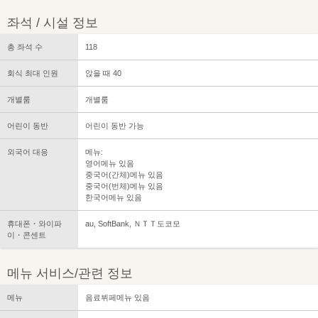
좌석 / 시설 정보
총 좌석 수
118
회식 최대 인원
앉을 때 40
개별룸
개별룸
어린이 동반
어린이 동반 가능
외국어 대응
메뉴:
영어메뉴 있음
중국어(간체)메뉴 있음
중국어(번체)메뉴 있음
한국어메뉴 있음
휴대폰・와이파
au, SoftBank, ＮＴＴ도코모
이・콘센트
메뉴 서비스/관련 정보
메뉴
음료뷔페메뉴 있음