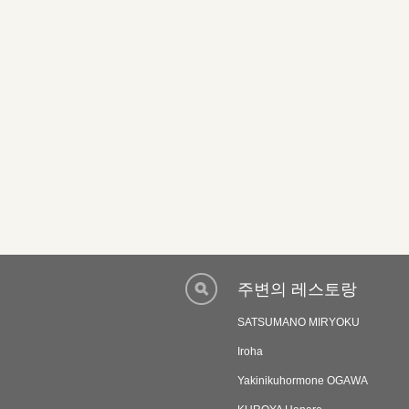
주변의 레스토랑
SATSUMANO MIRYOKU
Iroha
Yakinikuhormone OGAWA