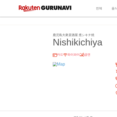
전체
음
鹿児島大衆居酒屋 煮シキチ焼
Nishikichiya
카드
와이파이
금연