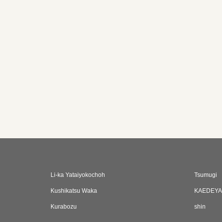
Li‐ka Yataiyokochoh
Tsumugi
Kushikatsu Waka
KAEDEYA
Kurabozu
shin