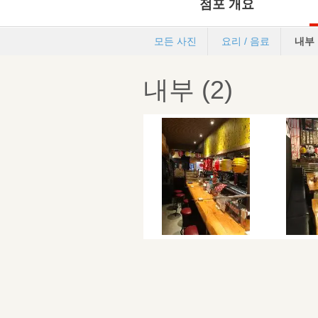
점포 개요
모든 사진
요리 / 음료
내부
내부 (2)