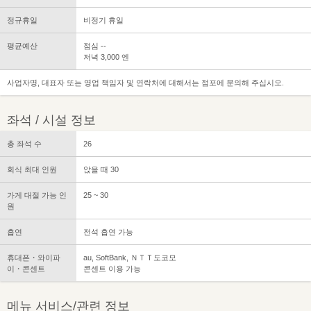
정규휴일
비정기 휴일
평균예산
점심 --
저녁 3,000 엔
사업자명, 대표자 또는 영업 책임자 및 연락처에 대해서는 점포에 문의해 주십시오.
좌석 / 시설 정보
총 좌석 수
26
회식 최대 인원
앉을 때 30
가게 대절 가능 인
25 ~ 30
원
흡연
전석 흡연 가능
휴대폰・와이파
au, SoftBank, ＮＴＴ도코모
이・콘센트
콘센트 이용 가능
메뉴 서비스/관련 정보