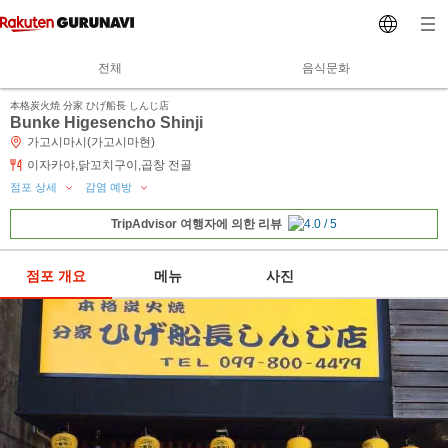
전체
음식문화
本格炭火焼 分家 ひげ船長 しんじ店
Bunke Higesencho Shinji
가고시마시(가고시마현)
이자카야,닭꼬치구이,곱창 전골
점포 상세
감염 예방
TripAdvisor 여행자에 의한 리뷰
점포 개요
메뉴
사진