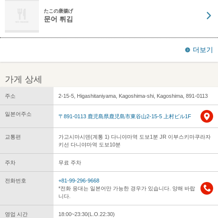
たこの唐揚げ
문어 튀김
더보기
가게 상세
주소
2-15-5, Higashitaniyama, Kagoshima-shi, Kagoshima, 891-0113
일본어주소
〒891-0113 鹿児島県鹿児島市東谷山2-15-5 上村ビル1F
교통편
가고시마시덴(계통 1) 다니야마역 도보1분 JR 이부스키마쿠라자
키선 다니야마역 도보10분
주차
무료 주차
전화번호
+81-99-296-9668
*전화 응대는 일본어만 가능한 경우가 있습니다. 양해 바랍
니다.
영업 시간
18:00~23:30(L.O.22:30)