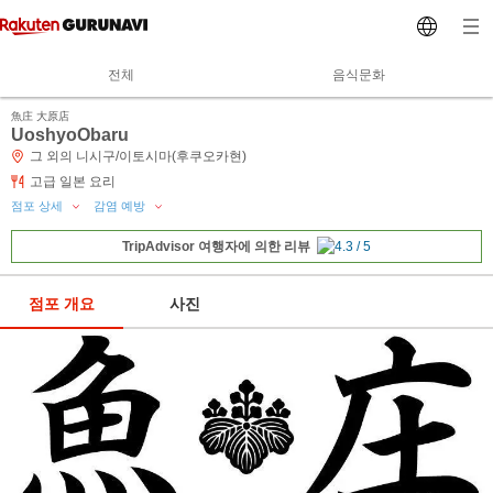
전체
음식문화
魚庄 大原店
UoshyoObaru
그 외의 니시구/이토시마(후쿠오카현)
고급 일본 요리
점포 상세
감염 예방
TripAdvisor 여행자에 의한 리뷰
점포 개요
사진