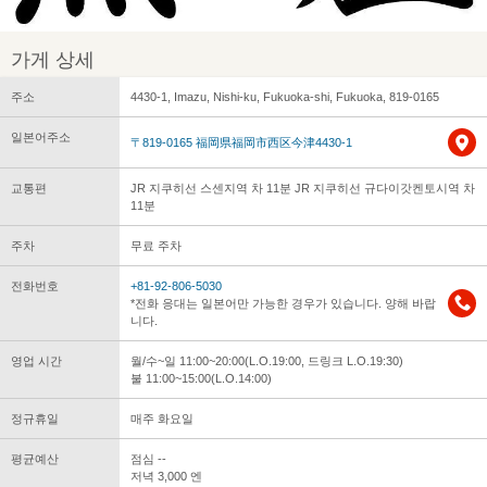
가게 상세
주소
4430-1, Imazu, Nishi-ku, Fukuoka-shi, Fukuoka, 819-0165
일본어주소
〒819-0165 福岡県福岡市西区今津4430-1
교통편
JR 지쿠히선 스센지역 차 11분 JR 지쿠히선 규다이갓켄토시역 차
11분
주차
무료 주차
전화번호
+81-92-806-5030
*전화 응대는 일본어만 가능한 경우가 있습니다. 양해 바랍
니다.
영업 시간
월/수~일 11:00~20:00(L.O.19:00, 드링크 L.O.19:30)
불 11:00~15:00(L.O.14:00)
정규휴일
매주 화요일
평균예산
점심 --
저녁 3,000 엔